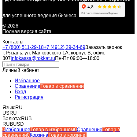
для успешного ведения бизнеса.
© 2026
Полная версия сайта
Контакты
+7 (800) 511-29-18
+7 (4912) 29-34-69
Заказать звонок
г. Рязань, ул. Маяковского 1А, корпус B, офис
307
infokassa@rokkat.ru
Пн-Пт 09:00—18:00
Личный кабинет
Избранное
Сравнение
Товар в сравнении
Вход
Регистрация
Язык:
RU
US
RU
Валюта:
RUB
RUB
USD
0
Избранное
Товар в избранном
0
Сравнение
Товар в
сравнении
0
Корзина
Товар в корзине!