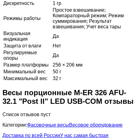
Дискретность
1 гр
Простое взвешивание;
Компараторный режим; Режим
Режимы работы
суммирования; Результат
взвешивания; Учет веса тары
Визуальная
Да
индикация
Защита от влаги
Нет
Регулируемые
Да
опоры
Размер платформы
256 × 206 мм
Минимальный вес
50 г
Максимальный вес
32 г
Весы порционные M-ER 326 AFU-
32.1 "Post II" LED USB-COM отзывы
Список отзывов пуст
Категории:
Фасовочные весы
Весовое оборудование
Доставка по всей России
У нас самая быстрая