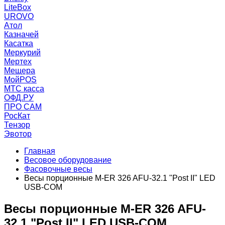
LiteBox
UROVO
Атол
Казначей
Касатка
Меркурий
Мертех
Мещера
МойPOS
МТС касса
ОФД.РУ
ПРО САМ
РосКат
Тензор
Эвотор
Главная
Весовое оборудование
Фасовочные весы
Весы порционные M-ER 326 AFU-32.1 "Post II" LED
USB-COM
Весы порционные M-ER 326 AFU-
32.1 "Post II" LED USB-COM