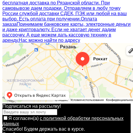
бесплатная доставка по Рязанской области. При
самовывозе даем подарки. Отправляем в любу точку
России службой доставки СДЕК, ПЭК или любой на ваш
выбор. Есть оплата при получении.
Оплата
заказа
Принимаем банковские карты, электронные деньги
и даже криптовалюту. Если не хватает денег дадим
рассрочку. А еще можем дать кассовую технику в
аренду.
Нас можно найти по адресу
Подписаться на рассылкy!
Я согласен(a)
с политикой обработки персональных
данных
Спасибо! Будем держать вас в курсе.