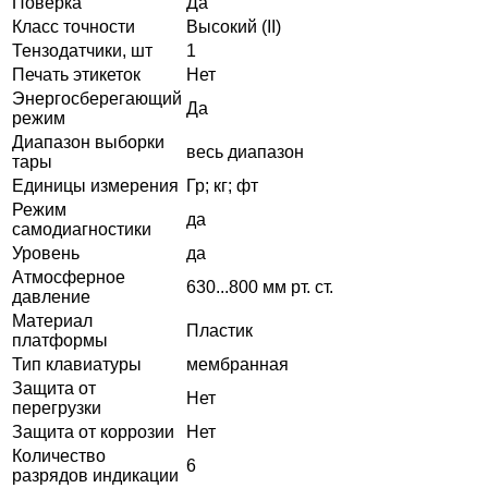
Поверка
Да
Класс точности
Высокий (II)
Тензодатчики, шт
1
Печать этикеток
Нет
Энергосберегающий
Да
режим
Диапазон выборки
весь диапазон
тары
Единицы измерения
Гр; кг; фт
Режим
да
самодиагностики
Уровень
да
Атмосферное
630...800 мм рт. ст.
давление
Материал
Пластик
платформы
Тип клавиатуры
мембранная
Защита от
Нет
перегрузки
Защита от коррозии
Нет
Количество
6
разрядов индикации