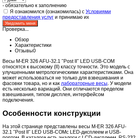
- обязательно к заполнению
Я ознакомился (ознакомилась) с
Условиями
предоставления услуг
и принимаю их
Проверка...
Обзор
Характеристики
Отзывы
0
Весы M-ER 326 AFU-32.1 "Post II" LED USB-COM
относятся к высокому (II) классу точности. Это модель с
улучшенными метрологическими характеристиками. Она
может использоваться не только для взвешивания и
фасовки товара, но и как
лабораторные весы
. У модели
есть несколько вариаций. Они отличаются пределом
взвешивания, типом дисплея, интерфейсом
подключения.
Особенности конструкции
На этой странице представлены весы M-ER 326 AFU-
32.1 "Post II" LED USB-COMс LED-дисплеем и USB-
портом. В каталоге есть аналоги с LCD-дисплеем, RS-232