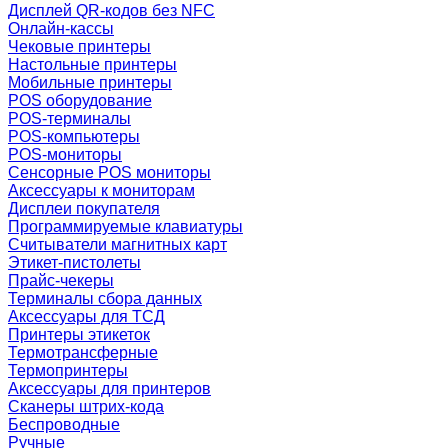
Дисплей QR-кодов без NFC
Онлайн-кассы
Чековые принтеры
Настольные принтеры
Мобильные принтеры
POS оборудование
POS-терминалы
POS-компьютеры
POS-мониторы
Сенсорные POS мониторы
Аксессуары к мониторам
Дисплеи покупателя
Программируемые клавиатуры
Считыватели магнитных карт
Этикет-пистолеты
Прайс-чекеры
Терминалы сбора данных
Аксессуары для ТСД
Принтеры этикеток
Термотрансферные
Термопринтеры
Аксессуары для принтеров
Сканеры штрих-кода
Беспроводные
Ручные