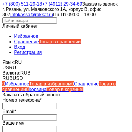
+7 (800) 511-29-18
+7 (4912) 29-34-69
Заказать звонок
г. Рязань, ул. Маяковского 1А, корпус B, офис
307
infokassa@rokkat.ru
Пн-Пт 09:00—18:00
Личный кабинет
Избранное
Сравнение
Товар в сравнении
Вход
Регистрация
Язык:
RU
US
RU
Валюта:
RUB
RUB
USD
0
Избранное
Товар в избранном
0
Сравнение
Товар в
сравнении
0
Корзина
Товар в корзине!
Заказать обратный звонок
Номер телефона*
Email*
Ваше имя