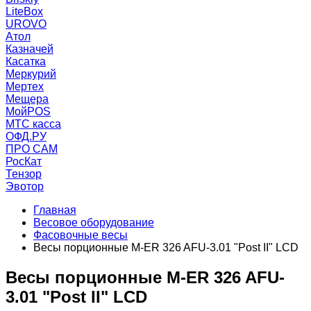
LiteBox
UROVO
Атол
Казначей
Касатка
Меркурий
Мертех
Мещера
МойPOS
МТС касса
ОФД.РУ
ПРО САМ
РосКат
Тензор
Эвотор
Главная
Весовое оборудование
Фасовочные весы
Весы порционные M-ER 326 AFU-3.01 "Post II" LCD
Весы порционные M-ER 326 AFU-
3.01 "Post II" LCD