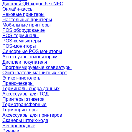
Дисплей QR-кодов без NFC
Онлайн-кассы
Чековые принтеры
Настольные принтеры
Мобильные принтеры
POS оборудование
POS-терминалы
POS-компьютеры
POS-мониторы
Сенсорные POS мониторы
Аксессуары к мониторам
Дисплеи покупателя
Программируемые клавиатуры
Считыватели магнитных карт
Этикет-пистолеты
Прайс-чекеры
Терминалы сбора данных
Аксессуары для ТСД
Принтеры этикеток
Термотрансферные
Термопринтеры
Аксессуары для принтеров
Сканеры штрих-кода
Беспроводные
Ручные