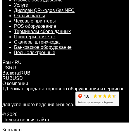
Услуги
Дисплей QR-кодов без NFC
Онлайн-кассы
Чековые принтеры
POS оборудование
Терминалы сбора данных
Принтеры этикеток
Сканеры штрих-кода
Банковское оборудование
Весы электронные
Язык:
RU
US
RU
Валюта:
RUB
RUB
USD
О компании
ТД Роккат, продажа торгового оборудования и сервисов
для успешного ведения бизнеса.
© 2026
Полная версия сайта
Контакты