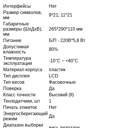
Интерфейсы
Нет
Размер символов,
9*21; 11*21
мм
Габаритные
размеры (ШхДхВ),
265*290*110 мм
мм
Питание
Б/П - 220В*5,8 Вт
Допустимая
80%
влажность
Температура
-10°C ~ +40°C
эксплуатации
Материал корпуса
пластик
Тип дисплея
LCD
Тип весов
Фасовочные
Поверка
Да
Класс точности
Высокий (II)
Тензодатчики, шт
1
Печать этикеток
Нет
Энергосберегающий
Да
режим
Диапазон выборки
весь диапазон