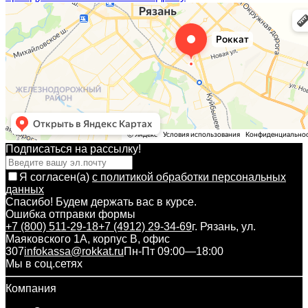
Подписаться на рассылкy!
Я согласен(a)
с политикой обработки персональных
данных
Спасибо! Будем держать вас в курсе.
Ошибка отправки формы
+7 (800) 511-29-18
+7 (4912) 29-34-69
г. Рязань, ул.
Маяковского 1А, корпус B, офис
307
infokassa@rokkat.ru
Пн-Пт 09:00—18:00
Мы в соц.сетях
Компания