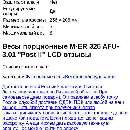
Защита от влаги
Нет
Регулируемые
Да
опоры
Размер платформы
256 × 206 мм
Минимальный вес
5 г
Максимальный вес
3 г
Весы порционные M-ER 326 AFU-
3.01 "Post II" LCD отзывы
Список отзывов пуст
Категории:
Фасовочные весы
Весовое оборудование
Доставка по всей России
У нас самая быстрая
бесплатная доставка по Рязанской области. При
самовывозе даем подарки. Отправляем в любу точку
России службой доставки СДЕК, ПЭК или любой на ваш
выбор. Есть оплата при получении.
Оплата
заказа
Принимаем банковские карты, электронные деньги
и даже криптовалюту. Если не хватает денег дадим
рассрочку. А еще можем дать кассовую технику в
аренду.
Нас можно найти по адресу