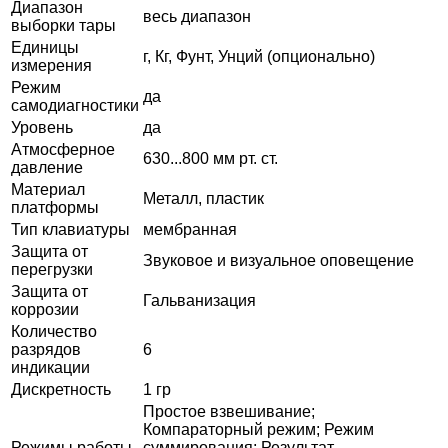
Диапазон
весь диапазон
выборки тары
Единицы
г, Кг, Фунт, Унций (опционально)
измерения
Режим
да
самодиагностики
Уровень
да
Атмосферное
630...800 мм рт. ст.
давление
Материал
Металл, пластик
платформы
Тип клавиатуры
мембранная
Защита от
Звуковое и визуальное оповещение
перегрузки
Защита от
Гальванизация
коррозии
Количество
разрядов
6
индикации
Дискретность
1 гр
Простое взвешивание;
Компараторный режим; Режим
Режимы работы
суммирования; Результат