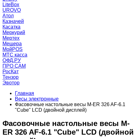
LiteBox
UROVO
Атол
Казначей
Касатка
Меркурий
Мертех
Мещера
МойPOS
МТС касса
ОФД.РУ
ПРО САМ
РосКат
Тензор
Эвотор
Главная
Весы электронные
Фасовочные настольные весы M-ER 326 AF-6.1
"Cube" LCD (двойной дисплей)
Фасовочные настольные весы M-
ER 326 AF-6.1 "Cube" LCD (двойной