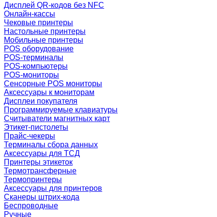
Дисплей QR-кодов без NFC
Онлайн-кассы
Чековые принтеры
Настольные принтеры
Мобильные принтеры
POS оборудование
POS-терминалы
POS-компьютеры
POS-мониторы
Сенсорные POS мониторы
Аксессуары к мониторам
Дисплеи покупателя
Программируемые клавиатуры
Считыватели магнитных карт
Этикет-пистолеты
Прайс-чекеры
Терминалы сбора данных
Аксессуары для ТСД
Принтеры этикеток
Термотрансферные
Термопринтеры
Аксессуары для принтеров
Сканеры штрих-кода
Беспроводные
Ручные