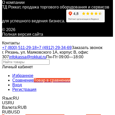
О компании
ТД Роккат, продажа торгового оборудования и сервисов
для успешного ведения бизнеса.
© 2026
Полная версия сайта
Контакты
+7 (800) 511-29-18
+7 (4912) 29-34-69
Заказать звонок
г. Рязань, ул. Маяковского 1А, корпус B, офис
307
infokassa@rokkat.ru
Пн-Пт 09:00—18:00
Личный кабинет
Избранное
Сравнение
Товар в сравнении
Вход
Регистрация
Язык:
RU
US
RU
Валюта:
RUB
RUB
USD