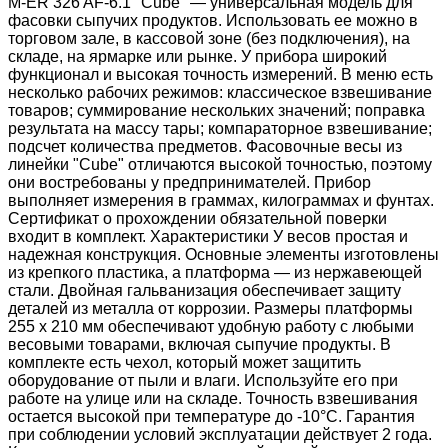
M-ER 326 AF-6.1 "Cube" — универсальная модель для
фасовки сыпучих продуктов. Использовать ее можно в
торговом зале, в кассовой зоне (без подключения), на
складе, на ярмарке или рынке. У прибора широкий
функционал и высокая точность измерений. В меню есть
несколько рабочих режимов: классическое взвешивание
товаров; суммирование нескольких значений; поправка
результата на массу тары; компараторное взвешивание;
подсчет количества предметов. Фасовочные весы из
линейки "Cube" отличаются высокой точностью, поэтому
они востребованы у предпринимателей. Прибор
выполняет измерения в граммах, килограммах и фунтах.
Сертификат о прохождении обязательной поверки
входит в комплект. Характеристики У весов простая и
надежная конструкция. Основные элементы изготовлены
из крепкого пластика, а платформа — из нержавеющей
стали. Двойная гальванизация обеспечивает защиту
деталей из металла от коррозии. Размеры платформы
255 х 210 мм обеспечивают удобную работу с любыми
весовыми товарами, включая сыпучие продукты. В
комплекте есть чехол, который может защитить
оборудование от пыли и влаги. Используйте его при
работе на улице или на складе. Точность взвешивания
остается высокой при температуре до -10°C. Гарантия
при соблюдении условий эксплуатации действует 2 года.