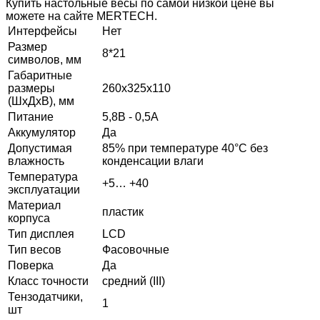
Купить настольные весы по самой низкой цене вы
можете на сайте MERTECH.
Интерфейсы
Нет
Размер
8*21
символов, мм
Габаритные
размеры
260х325х110
(ШхДхВ), мм
Питание
5,8В - 0,5А
Аккумулятор
Да
Допустимая
85% при температуре 40°С без
влажность
конденсации влаги
Температура
+5… +40
эксплуатации
Материал
пластик
корпуса
Тип дисплея
LCD
Тип весов
Фасовочные
Поверка
Да
Класс точности
средний (III)
Тензодатчики,
1
шт