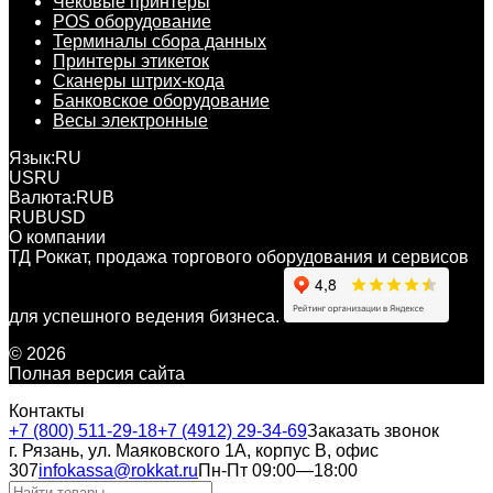
Чековые принтеры
POS оборудование
Терминалы сбора данных
Принтеры этикеток
Сканеры штрих-кода
Банковское оборудование
Весы электронные
Язык:
RU
US
RU
Валюта:
RUB
RUB
USD
О компании
ТД Роккат, продажа торгового оборудования и сервисов
для успешного ведения бизнеса.
© 2026
Полная версия сайта
Контакты
+7 (800) 511-29-18
+7 (4912) 29-34-69
Заказать звонок
г. Рязань, ул. Маяковского 1А, корпус B, офис
307
infokassa@rokkat.ru
Пн-Пт 09:00—18:00