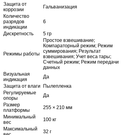
Защита от
Гальванизация
коррозии
Количество
разрядов
6
индикации
Дискретность
5 гр
Простое взвешивание;
Компараторный режим; Режим
суммирования; Результат
Режимы работы
взвешивания; Учет веса тары;
Счетный режим; Режим передачи
данных
Визуальная
Да
индикация
Защита от влаги
Пылепленка
Регулируемые
Да
опоры
Размер
255 × 210 мм
платформы
Минимальный
100 кг
вес
Максимальный
32 г
вес