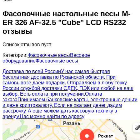
Фасовочные настольные весы M-
ER 326 AF-32.5 "Cube" LCD RS232
отзывы
Список отзывов пуст
Категории:
Фасовочные весы
Весовое
оборудование
Фасовочные весы
Доставка по всей России
У нас самая быстрая
бесплатная доставка по Рязанской области. При
самовывозе даем подарки. Отправляем в любу точку
России службой доставки СДЕК, ПЭК или любой на ваш
выбор. Есть оплата при получении.
Оплата
заказа
Принимаем банковские карты, электронные деньги
и даже криптовалюту. Если не хватает денег дадим
рассрочку. А еще можем дать кассовую технику в
аренду.
Нас можно найти по адресу