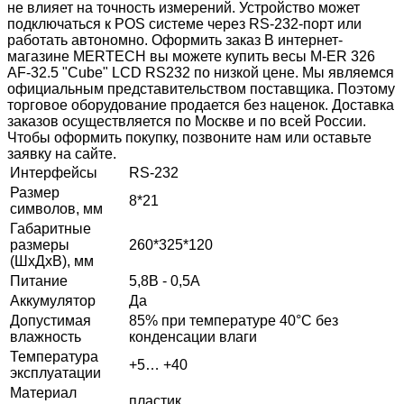
не влияет на точность измерений. Устройство может
подключаться к POS системе через RS-232-порт или
работать автономно. Оформить заказ В интернет-
магазине MERTECH вы можете купить весы M-ER 326
AF-32.5 "Cube" LCD RS232 по низкой цене. Мы являемся
официальным представительством поставщика. Поэтому
торговое оборудование продается без наценок. Доставка
заказов осуществляется по Москве и по всей России.
Чтобы оформить покупку, позвоните нам или оставьте
заявку на сайте.
Интерфейсы
RS-232
Размер
8*21
символов, мм
Габаритные
размеры
260*325*120
(ШхДхВ), мм
Питание
5,8В - 0,5А
Аккумулятор
Да
Допустимая
85% при температуре 40°С без
влажность
конденсации влаги
Температура
+5… +40
эксплуатации
Материал
пластик