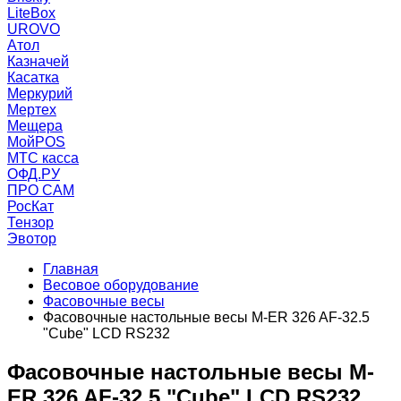
LiteBox
UROVO
Атол
Казначей
Касатка
Меркурий
Мертех
Мещера
МойPOS
МТС касса
ОФД.РУ
ПРО САМ
РосКат
Тензор
Эвотор
Главная
Весовое оборудование
Фасовочные весы
Фасовочные настольные весы M-ER 326 AF-32.5
"Cube" LCD RS232
Фасовочные настольные весы M-
ER 326 AF-32.5 "Cube" LCD RS232