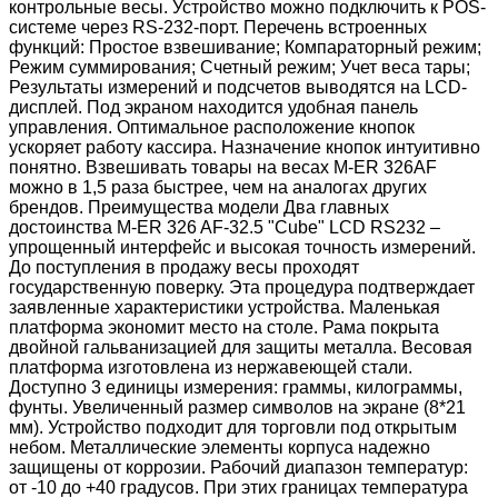
контрольные весы. Устройство можно подключить к POS-
системе через RS-232-порт. Перечень встроенных
функций: Простое взвешивание; Компараторный режим;
Режим суммирования; Счетный режим; Учет веса тары;
Результаты измерений и подсчетов выводятся на LCD-
дисплей. Под экраном находится удобная панель
управления. Оптимальное расположение кнопок
ускоряет работу кассира. Назначение кнопок интуитивно
понятно. Взвешивать товары на весах M-ER 326AF
можно в 1,5 раза быстрее, чем на аналогах других
брендов. Преимущества модели Два главных
достоинства M-ER 326 AF-32.5 "Cube" LCD RS232 –
упрощенный интерфейс и высокая точность измерений.
До поступления в продажу весы проходят
государственную поверку. Эта процедура подтверждает
заявленные характеристики устройства. Маленькая
платформа экономит место на столе. Рама покрыта
двойной гальванизацией для защиты металла. Весовая
платформа изготовлена из нержавеющей стали.
Доступно 3 единицы измерения: граммы, килограммы,
фунты. Увеличенный размер символов на экране (8*21
мм). Устройство подходит для торговли под открытым
небом. Металлические элементы корпуса надежно
защищены от коррозии. Рабочий диапазон температур:
от -10 до +40 градусов. При этих границах температура