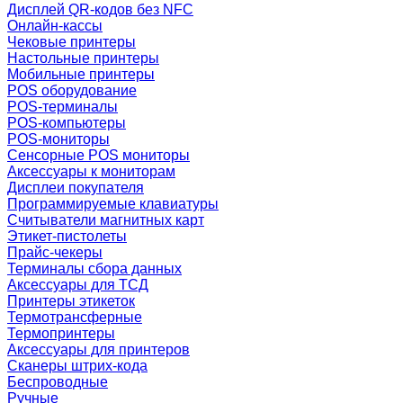
Дисплей QR-кодов без NFC
Онлайн-кассы
Чековые принтеры
Настольные принтеры
Мобильные принтеры
POS оборудование
POS-терминалы
POS-компьютеры
POS-мониторы
Сенсорные POS мониторы
Аксессуары к мониторам
Дисплеи покупателя
Программируемые клавиатуры
Считыватели магнитных карт
Этикет-пистолеты
Прайс-чекеры
Терминалы сбора данных
Аксессуары для ТСД
Принтеры этикеток
Термотрансферные
Термопринтеры
Аксессуары для принтеров
Сканеры штрих-кода
Беспроводные
Ручные