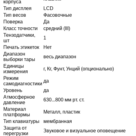
корпуса
Тип дисплея
LCD
Тип весов
Фасовочные
Поверка
Да
Класс точности
средний (III)
Тензодатчики,
1
шт
Печать этикеток
Нет
Диапазон
весь диапазон
выборки тары
Единицы
г, Кг, Фунт, Унций (опционально)
измерения
Режим
да
самодиагностики
Уровень
да
Атмосферное
630...800 мм рт. ст.
давление
Материал
Металл, пластик
платформы
Тип клавиатуры
мембранная
Защита от
Звуковое и визуальное оповещение
перегрузки