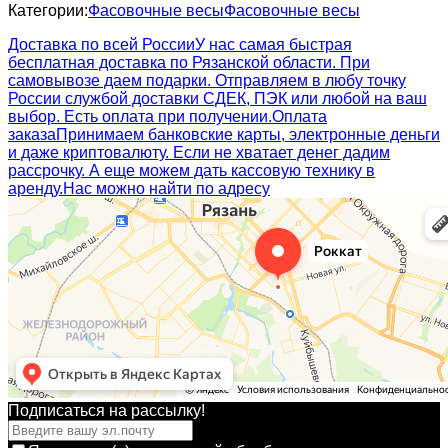
Категории:
Фасовочные весы
Фасовочные весы
Доставка по всей России
У нас самая быстрая
бесплатная доставка по Рязанской области. При
самовывозе даем подарки. Отправляем в любу точку
России службой доставки СДЕК, ПЭК или любой на ваш
выбор. Есть оплата при получении.
Оплата
заказа
Принимаем банковские карты, электронные деньги
и даже криптовалюту. Если не хватает денег дадим
рассрочку. А еще можем дать кассовую технику в
аренду.
Нас можно найти по адресу
Подписаться на рассылкy!