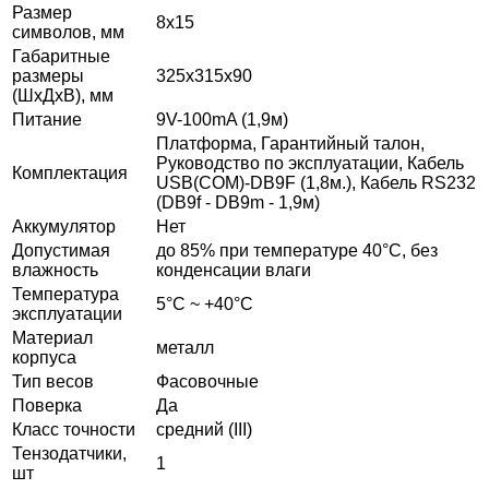
Размер
8х15
символов, мм
Габаритные
размеры
325х315х90
(ШхДхВ), мм
Питание
9V-100mA (1,9м)
Платформа, Гарантийный талон,
Руководство по эксплуатации, Кабель
Комплектация
USB(COM)-DB9F (1,8м.), Кабель RS232
(DB9f - DB9m - 1,9м)
Аккумулятор
Нет
Допустимая
до 85% при температуре 40°С, без
влажность
конденсации влаги
Температура
5°C ~ +40°C
эксплуатации
Материал
металл
корпуса
Тип весов
Фасовочные
Поверка
Да
Класс точности
средний (III)
Тензодатчики,
1
шт