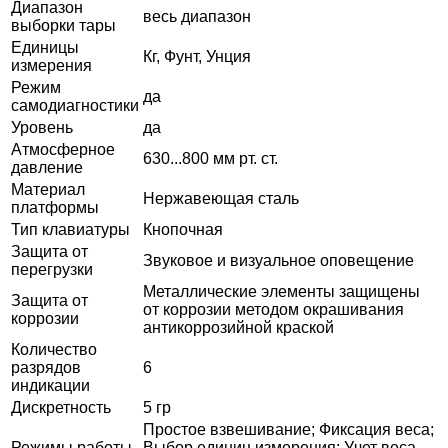
Диапазон
весь диапазон
выборки тары
Единицы
Кг, Фунт, Унция
измерения
Режим
да
самодиагностики
Уровень
да
Атмосферное
630...800 мм рт. ст.
давление
Материал
Нержавеющая сталь
платформы
Тип клавиатуры
Кнопочная
Защита от
Звуковое и визуальное оповещение
перегрузки
Металлические элементы защищены
Защита от
от коррозии методом окрашивания
коррозии
антикоррозийной краской
Количество
разрядов
6
индикации
Дискретность
5 гр
Простое взвешивание; Фиксация веса;
Режимы работы
Выбор единиц измерения; Учет веса