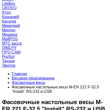
LiteBox
UROVO
Атол
Казначей
Касатка
Меркурий
Мертех
Мещера
МойPOS
МТС касса
ОФД.РУ
ПРО САМ
РосКат
Тензор
Эвотор
Главная
Весовое оборудование
Фасовочные весы
Фасовочные настольные весы M-ER 221 F-32.5
"Install" RS-232 и USB
Фасовочные настольные весы M-
ER 221 F-32.5 "Install" RS-232 и USB