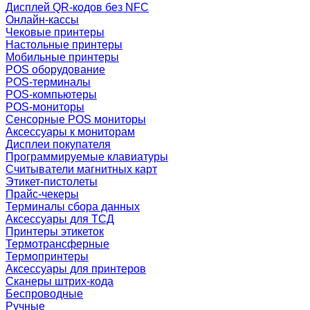
Дисплей QR-кодов без NFC
Онлайн-кассы
Чековые принтеры
Настольные принтеры
Мобильные принтеры
POS оборудование
POS-терминалы
POS-компьютеры
POS-мониторы
Сенсорные POS мониторы
Аксессуары к мониторам
Дисплеи покупателя
Программируемые клавиатуры
Считыватели магнитных карт
Этикет-пистолеты
Прайс-чекеры
Терминалы сбора данных
Аксессуары для ТСД
Принтеры этикеток
Термотрансферные
Термопринтеры
Аксессуары для принтеров
Сканеры штрих-кода
Беспроводные
Ручные