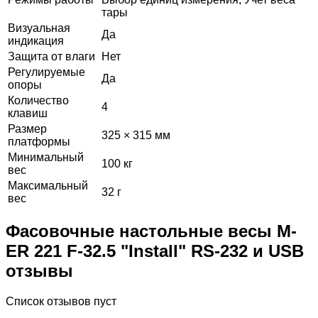
тары
Визуальная
Да
индикация
Защита от влаги
Нет
Регулируемые
Да
опоры
Количество
4
клавиш
Размер
325 × 315 мм
платформы
Минимальный
100 кг
вес
Максимальный
32 г
вес
Фасовочные настольные весы M-
ER 221 F-32.5 "Install" RS-232 и USB
отзывы
Список отзывов пуст