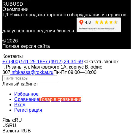
RUB
USD
О компании
ТД Роккат, продажа торгового оборудования и сервисов
для успешного ведения бизнеса.
© 2026
Полная версия сайта
Контакты
+7 (800) 511-29-18
+7 (4912) 29-34-69
Заказать звонок
г. Рязань, ул. Маяковского 1А, корпус B, офис
307
infokassa@rokkat.ru
Пн-Пт 09:00—18:00
Личный кабинет
Избранное
Сравнение
Товар в сравнении
Вход
Регистрация
Язык:
RU
US
RU
Валюта:
RUB