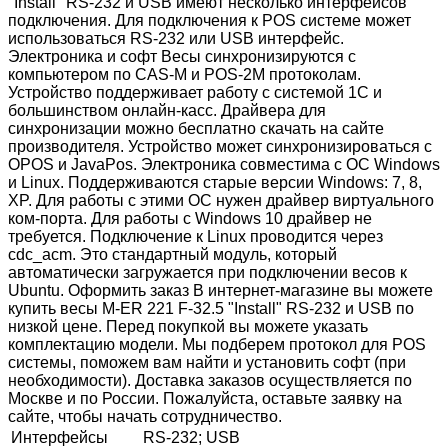
"Install" RS-232 и USB имеют несколько интерфейсов
подключения. Для подключения к POS системе может
использоваться RS-232 или USB интерфейс.
Электроника и софт Весы синхронизируются с
компьютером по СAS-M и POS-2M протоколам.
Устройство поддерживает работу с системой 1С и
большинством онлайн-касс. Драйвера для
синхронизации можно бесплатно скачать на сайте
производителя. Устройство может синхронизироваться с
OPOS и JavaPos. Электроника совместима с OC Windows
и Linux. Поддерживаются старые версии Windows: 7, 8,
XP. Для работы с этими ОС нужен драйвер виртуального
ком-порта. Для работы с Windows 10 драйвер не
требуется. Подключение к Linux проводится через
cdc_acm. Это стандартный модуль, который
автоматически загружается при подключении весов к
Ubuntu. Оформить заказ В интернет-магазине вы можете
купить весы M-ER 221 F-32.5 "Install" RS-232 и USB по
низкой цене. Перед покупкой вы можете указать
комплектацию модели. Мы подберем протокол для POS
системы, поможем вам найти и установить софт (при
необходимости). Доставка заказов осуществляется по
Москве и по России. Пожалуйста, оставьте заявку на
сайте, чтобы начать сотрудничество.
Интерфейсы
RS-232; USB