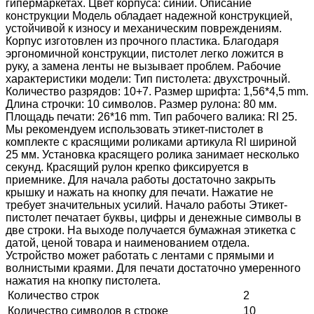
гипермаркетах. Цвет корпуса: синий. Описание
конструкции Модель обладает надежной конструкцией,
устойчивой к износу и механическим повреждениям.
Корпус изготовлен из прочного пластика. Благодаря
эргономичной конструкции, пистолет легко ложится в
руку, а замена ленты не вызывает проблем. Рабочие
характеристики модели: Тип пистолета: двухстрочный.
Количество разрядов: 10+7. Размер шрифта: 1,56*4,5 mm.
Длина строчки: 10 символов. Размер рулона: 80 мм.
Площадь печати: 26*16 mm. Тип рабочего валика: Rl 25.
Мы рекомендуем использовать этикет-пистолет в
комплекте с красящими роликами артикула Rl шириной
25 мм. Установка красящего ролика занимает несколько
секунд. Красящий рулон крепко фиксируется в
приемнике. Для начала работы достаточно закрыть
крышку и нажать на кнопку для печати. Нажатие не
требует значительных усилий. Начало работы Этикет-
пистолет печатает буквы, цифры и денежные символы в
две строки. На выходе получается бумажная этикетка с
датой, ценой товара и наименованием отдела.
Устройство может работать с лентами с прямыми и
волнистыми краями. Для печати достаточно умеренного
нажатия на кнопку пистолета.
Количество строк
2
Количество символов в строке
10