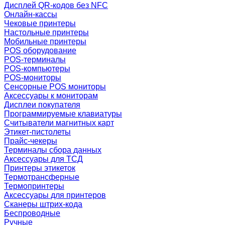
Дисплей QR-кодов без NFC
Онлайн-кассы
Чековые принтеры
Настольные принтеры
Мобильные принтеры
POS оборудование
POS-терминалы
POS-компьютеры
POS-мониторы
Сенсорные POS мониторы
Аксессуары к мониторам
Дисплеи покупателя
Программируемые клавиатуры
Считыватели магнитных карт
Этикет-пистолеты
Прайс-чекеры
Терминалы сбора данных
Аксессуары для ТСД
Принтеры этикеток
Термотрансферные
Термопринтеры
Аксессуары для принтеров
Сканеры штрих-кода
Беспроводные
Ручные