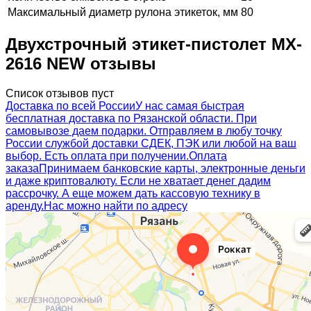
Максимальный диаметр рулона этикеток, мм
80
Двухстрочный этикет-пистолет MX-
2616 NEW отзывы
Список отзывов пуст
Доставка по всей России
У нас самая быстрая
бесплатная доставка по Рязанской области. При
самовывозе даем подарки. Отправляем в любу точку
России службой доставки СДЕК, ПЭК или любой на ваш
выбор. Есть оплата при получении.
Оплата
заказа
Принимаем банковские карты, электронные деньги
и даже криптовалюту. Если не хватает денег дадим
рассрочку. А еще можем дать кассовую технику в
аренду.
Нас можно найти по адресу