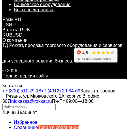
Банковское оборудование
Весы электронные
Язык:
RU
US
RU
Валюта:
RUB
RUB
USD
О компании
ТД Роккат, продажа торгового оборудования и сервисов
для успешного ведения бизнеса.
© 2026
Полная версия сайта
Контакты
+7 (800) 511-29-18
+7 (4912) 29-34-69
Заказать звонок
г. Рязань, ул. Маяковского 1А, корпус B, офис
307
infokassa@rokkat.ru
Пн-Пт 09:00—18:00
Личный кабинет
Избранное
Сравнение
Товар в сравнении