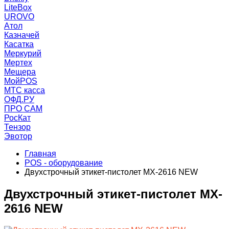
LiteBox
UROVO
Атол
Казначей
Касатка
Меркурий
Мертех
Мещера
МойPOS
МТС касса
ОФД.РУ
ПРО САМ
РосКат
Тензор
Эвотор
Главная
POS - оборудование
Двухстрочный этикет-пистолет MX-2616 NEW
Двухстрочный этикет-пистолет MX-
2616 NEW