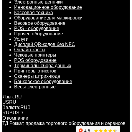
Электронные ценники
Инновационное оборудование
Кассовая техника
Оборудование для маркировки
Весовое оборудование
POS - оборудование
Прочее оборудование
Услуги
Дисплей QR-кодов без NFC
Онлайн-кассы
Чековые принтеры
POS оборудование
Терминалы сбора данных
Принтеры этикеток
Сканеры штрих-кода
Банковское оборудование
Весы электронные
Язык:
RU
US
RU
Валюта:
RUB
RUB
USD
О компании
ТД Роккат, продажа торгового оборудования и сервисов