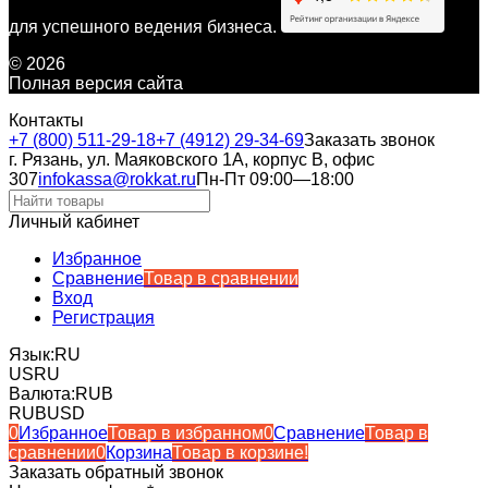
для успешного ведения бизнеса.
© 2026
Полная версия сайта
Контакты
+7 (800) 511-29-18
+7 (4912) 29-34-69
Заказать звонок
г. Рязань, ул. Маяковского 1А, корпус B, офис
307
infokassa@rokkat.ru
Пн-Пт 09:00—18:00
Личный кабинет
Избранное
Сравнение
Товар в сравнении
Вход
Регистрация
Язык:
RU
US
RU
Валюта:
RUB
RUB
USD
0
Избранное
Товар в избранном
0
Сравнение
Товар в
сравнении
0
Корзина
Товар в корзине!
Заказать обратный звонок