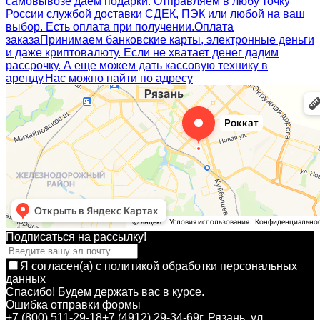
самовывозе даем подарки. Отправляем в любу точку
России службой доставки СДЕК, ПЭК или любой на ваш
выбор. Есть оплата при получении.
Оплата
заказа
Принимаем банковские карты, электронные деньги
и даже криптовалюту. Если не хватает денег дадим
рассрочку. А еще можем дать кассовую технику в
аренду.
Нас можно найти по адресу
Подписаться на рассылкy!
Я согласен(a)
с политикой обработки персональных
данных
Спасибо! Будем держать вас в курсе.
Ошибка отправки формы
+7 (800) 511-29-18
+7 (4912) 29-34-69
г. Рязань, ул.