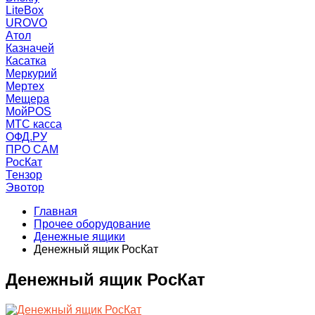
LiteBox
UROVO
Атол
Казначей
Касатка
Меркурий
Мертех
Мещера
МойPOS
МТС касса
ОФД.РУ
ПРО САМ
РосКат
Тензор
Эвотор
Главная
Прочее оборудование
Денежные ящики
Денежный ящик РосКат
Денежный ящик РосКат