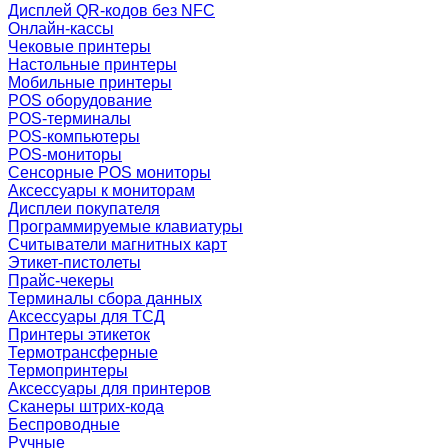
Дисплей QR-кодов без NFC
Онлайн-кассы
Чековые принтеры
Настольные принтеры
Мобильные принтеры
POS оборудование
POS-терминалы
POS-компьютеры
POS-мониторы
Сенсорные POS мониторы
Аксессуары к мониторам
Дисплеи покупателя
Программируемые клавиатуры
Считыватели магнитных карт
Этикет-пистолеты
Прайс-чекеры
Терминалы сбора данных
Аксессуары для ТСД
Принтеры этикеток
Термотрансферные
Термопринтеры
Аксессуары для принтеров
Сканеры штрих-кода
Беспроводные
Ручные