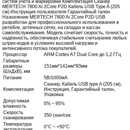
систем учёта и маркировки Комплектация Сканер
MERTECH 7800 Ai 2Core P2D Кабель USB Type A (205
см) Инструкция пользователя Гарантийный талон
Назначение MERTECH 7800 Ai 2Core P2D USB
разработан для профессионального использования в
ритейле, аптечных сетях, на складах и кассах
самообслуживания. Модель сочетает скорость, точность и
надёжность, обеспечивая стабильное считывание любых
штрих-кодов в условиях высокой нагрузки и
интенсивного потока покупателей.
Процессор
ARM Cortex A7 Dual Core до 1,2 ГГц
Габаритные
размеры
151мм*141мм*93мм
(ШхДхВ), мм
Питание
5В/1000мА
Сканер, Кабель USB type A (205 см),
Комплектация
Инструкция, Гарантийный талон,
Упаковка
Допустимая
0% ~ 95%
влажность
Скорость
350 скан/сек
сканирования
Температура
0°С ~ +50°С
эксплуатации