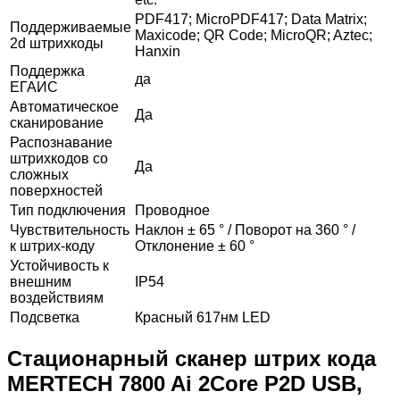
PDF417; MicroPDF417; Data Matrix;
Поддерживаемые
Maxicode; QR Code; MicroQR; Aztec;
2d штрихкоды
Hanxin
Поддержка
да
ЕГАИС
Автоматическое
Да
сканирование
Распознавание
штрихкодов со
Да
сложных
поверхностей
Тип подключения
Проводное
Чувствительность
Наклон ± 65 ° / Поворот на 360 ° /
к штрих-коду
Отклонение ± 60 °
Устойчивость к
внешним
IP54
воздействиям
Подсветка
Красный 617нм LED
Стационарный сканер штрих кода
MERTECH 7800 Ai 2Core P2D USB,