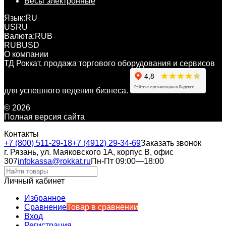
Весы электронные
Язык:
RU
US
RU
Валюта:
RUB
RUB
USD
О компании
ТД Роккат, продажа торгового оборудования и сервисов
для успешного ведения бизнеса.
© 2026
Полная версия сайта
Контакты
+7 (800) 511-29-18
+7 (4912) 29-34-69
Заказать звонок
г. Рязань, ул. Маяковского 1А, корпус B, офис
307
infokassa@rokkat.ru
Пн-Пт 09:00—18:00
Личный кабинет
Избранное
Сравнение
Товар в сравнении
Вход
Регистрация