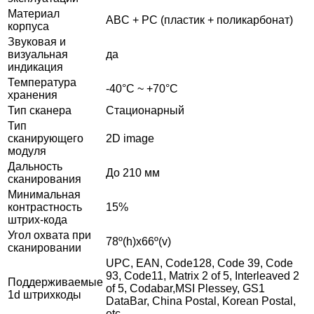
Материал
ABC + PC (пластик + поликарбонат)
корпуса
Звуковая и
визуальная
да
индикация
Температура
-40°С ~ +70°С
хранения
Тип сканера
Стационарный
Тип
сканирующего
2D image
модуля
Дальность
До 210 мм
сканирования
Минимальная
контрастность
15%
штрих-кода
Угол охвата при
78º(h)x66º(v)
сканировании
UPC, EAN, Code128, Code 39, Code
93, Code11, Matrix 2 of 5, Interleaved 2
Поддерживаемые
of 5, Codabar,MSI Plessey, GS1
1d штрихкоды
DataBar, China Postal, Korean Postal,
etc.