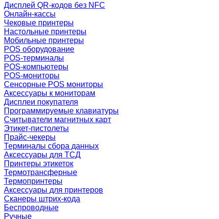
Дисплей QR-кодов без NFC
Онлайн-кассы
Чековые принтеры
Настольные принтеры
Мобильные принтеры
POS оборудование
POS-терминалы
POS-компьютеры
POS-мониторы
Сенсорные POS мониторы
Аксессуары к мониторам
Дисплеи покупателя
Программируемые клавиатуры
Считыватели магнитных карт
Этикет-пистолеты
Прайс-чекеры
Терминалы сбора данных
Аксессуары для ТСД
Принтеры этикеток
Термотрансферные
Термопринтеры
Аксессуары для принтеров
Сканеры штрих-кода
Беспроводные
Ручные