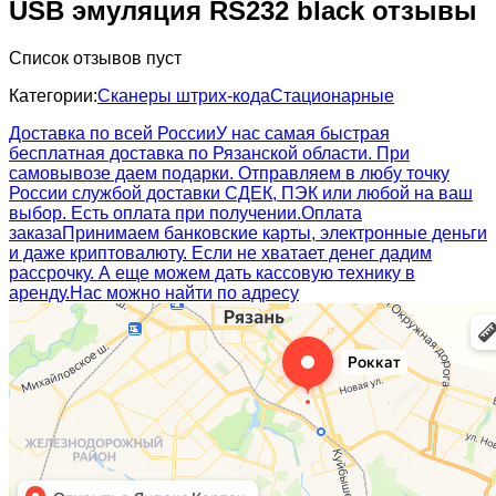
USB эмуляция RS232 black отзывы
Список отзывов пуст
Категории:
Сканеры штрих-кода
Стационарные
Доставка по всей России
У нас самая быстрая
бесплатная доставка по Рязанской области. При
самовывозе даем подарки. Отправляем в любу точку
России службой доставки СДЕК, ПЭК или любой на ваш
выбор. Есть оплата при получении.
Оплата
заказа
Принимаем банковские карты, электронные деньги
и даже криптовалюту. Если не хватает денег дадим
рассрочку. А еще можем дать кассовую технику в
аренду.
Нас можно найти по адресу