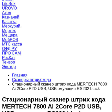
LiteBox
UROVO
Атол
Казначей
Касатка
Меркурий
Мертех
Мещера
МойPOS
МТС касса
ОФД.РУ
ПРО САМ
РосКат
Тензор
Эвотор
Главная
Сканеры штрих-кода
Стационарный сканер штрих кода MERTECH 7800
Ai 2Core P2D USB, USB эмуляция RS232 black
Стационарный сканер штрих кода
MERTECH 7800 Ai 2Core P2D USB,