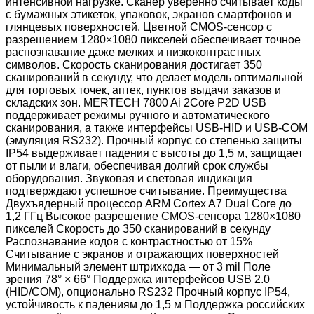
интенсивной нагрузке. Сканер уверенно считывает коды
с бумажных этикеток, упаковок, экранов смартфонов и
глянцевых поверхностей. Цветной CMOS-сенсор с
разрешением 1280×1080 пикселей обеспечивает точное
распознавание даже мелких и низкоконтрастных
символов. Скорость сканирования достигает 350
сканирований в секунду, что делает модель оптимальной
для торговых точек, аптек, пунктов выдачи заказов и
складских зон. MERTECH 7800 Ai 2Core P2D USB
поддерживает режимы ручного и автоматического
сканирования, а также интерфейсы USB-HID и USB-COM
(эмуляция RS232). Прочный корпус со степенью защиты
IP54 выдерживает падения с высоты до 1,5 м, защищает
от пыли и влаги, обеспечивая долгий срок службы
оборудования. Звуковая и световая индикация
подтверждают успешное считывание. Преимущества
Двухъядерный процессор ARM Cortex A7 Dual Core до
1,2 ГГц Высокое разрешение CMOS-сенсора 1280×1080
пикселей Скорость до 350 сканирований в секунду
Распознавание кодов с контрастностью от 15%
Считывание с экранов и отражающих поверхностей
Минимальный элемент штрихкода — от 3 mil Поле
зрения 78° × 66° Поддержка интерфейсов USB 2.0
(HID/COM), опционально RS232 Прочный корпус IP54,
устойчивость к падениям до 1,5 м Поддержка российских