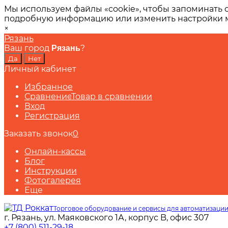
Мы используем файлы «cookie», чтобы запоминать 
подробную информацию или изменить настройки
×
Рязань
Ваш город
?
Рязань
Личный кабинет
Избранное
Сравнение
Товар в сравнении
Вход
Регистрация
Заказать звонок
0
Онлайн-кассы
Блог
Инструкции
Фотогалерея
Еще
Торговое оборудование и сервисы для автоматизации
г. Рязань, ул. Маяковского 1А, корпус B, офис 307
+7 (800) 511-29-18