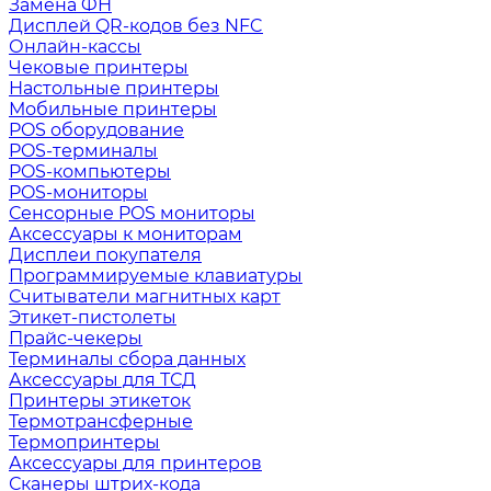
Замена ФН
Дисплей QR-кодов без NFC
Онлайн-кассы
Чековые принтеры
Настольные принтеры
Мобильные принтеры
POS оборудование
POS-терминалы
POS-компьютеры
POS-мониторы
Сенсорные POS мониторы
Аксессуары к мониторам
Дисплеи покупателя
Программируемые клавиатуры
Считыватели магнитных карт
Этикет-пистолеты
Прайс-чекеры
Терминалы сбора данных
Аксессуары для ТСД
Принтеры этикеток
Термотрансферные
Термопринтеры
Аксессуары для принтеров
Сканеры штрих-кода