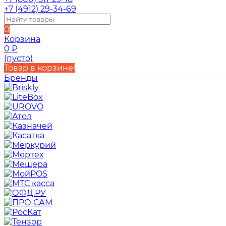
+7 (4912) 29-34-69
0
Корзина
0
₽
(пусто)
Товар в корзине!
Бренды