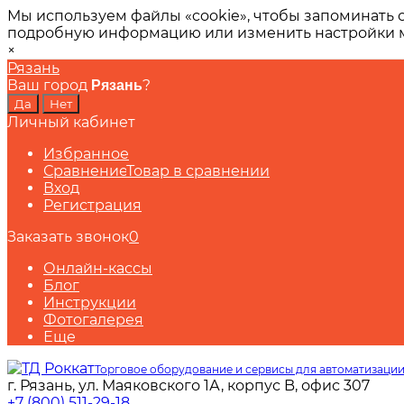
Мы используем файлы «cookie», чтобы запоминать 
подробную информацию или изменить настройки
×
Рязань
Ваш город
?
Рязань
Личный кабинет
Избранное
Сравнение
Товар в сравнении
Вход
Регистрация
Заказать звонок
0
Онлайн-кассы
Блог
Инструкции
Фотогалерея
Еще
Торговое оборудование и сервисы для автоматизации
г. Рязань, ул. Маяковского 1А, корпус B, офис 307
+7 (800) 511-29-18