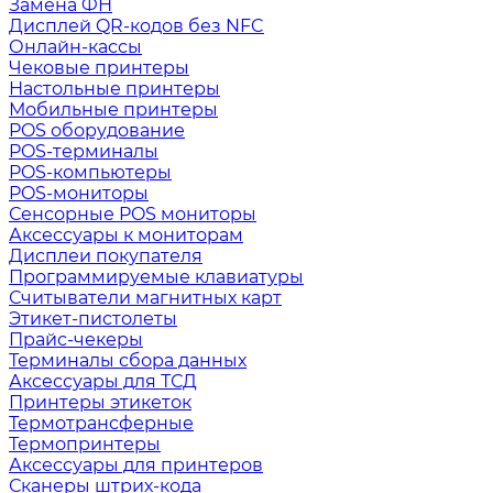
Замена ФН
Дисплей QR-кодов без NFC
Онлайн-кассы
Чековые принтеры
Настольные принтеры
Мобильные принтеры
POS оборудование
POS-терминалы
POS-компьютеры
POS-мониторы
Сенсорные POS мониторы
Аксессуары к мониторам
Дисплеи покупателя
Программируемые клавиатуры
Считыватели магнитных карт
Этикет-пистолеты
Прайс-чекеры
Терминалы сбора данных
Аксессуары для ТСД
Принтеры этикеток
Термотрансферные
Термопринтеры
Аксессуары для принтеров
Сканеры штрих-кода