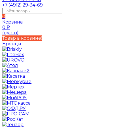
+7 (4912) 29-34-69
0
Корзина
0
₽
(пусто)
Товар в корзине!
Бренды