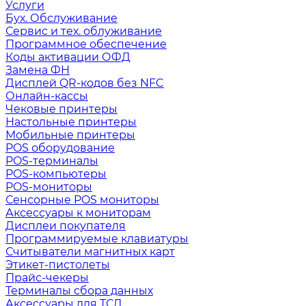
Услуги
Бух. Обслуживание
Сервис и тех. облуживание
Программное обеспечение
Коды активации ОФД
Замена ФН
Дисплей QR-кодов без NFC
Онлайн-кассы
Чековые принтеры
Настольные принтеры
Мобильные принтеры
POS оборудование
POS-терминалы
POS-компьютеры
POS-мониторы
Сенсорные POS мониторы
Аксессуары к мониторам
Дисплеи покупателя
Программируемые клавиатуры
Считыватели магнитных карт
Этикет-пистолеты
Прайс-чекеры
Терминалы сбора данных
Аксессуары для ТСД