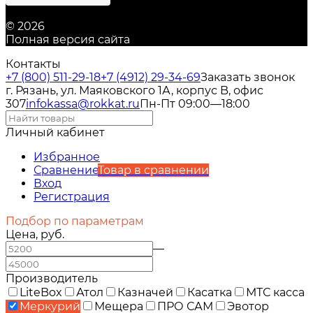
© 2026
Полная версия сайта
Контакты
+7 (800) 511-29-18
+7 (4912) 29-34-69
Заказать звонок
г. Рязань, ул. Маяковского 1А, корпус B, офис
307
infokassa@rokkat.ru
Пн-Пт 09:00—18:00
Личный кабинет
Избранное
Сравнение
Товар в сравнении
Вход
Регистрация
Подбор по параметрам
Цена, руб.
—
Производитель
LiteBox
Атол
Казначей
Касатка
МТС касса
Меркурий
Мещера
ПРО САМ
Эвотор