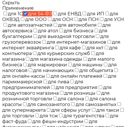
Скрыть
Применение
для 1С
для 54-ФЗ
для ЕНВД
для ИП
для
ОКВЭД
для ООО
для ОСН
для ПСН
для УСН
для автозапчастей
для автомобиля
для
автосервиса
для атол
для бизнеса
для
бухгалтерии
для выездной торговли
для
грузоперевозок
для интернет-магазинов
для
интернет эквайринга
для кафе
для ккт
для
компьютера
для курьерских служб
для
магазина
для магазина одежды
для малого
бизнеса
для маркировки
для машины
для
налоговой
для начинающих
для общепита
для онлайн-кассы
для онлайн платежей
для
парикмахерской
для пива
для
предпринимателей
для предприятия
для
продуктового магазина
для розницы
для
розничной торговли
для салона
для салона
красоты
для самозанятого
для самозанятых
для супермаркета
для сферы услуг
для такси
для торговли
для тсж
для турагентства
для
фаст-фуда
для фешн-индустрии
для