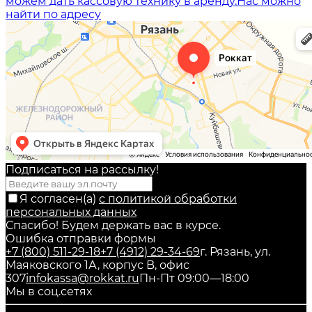
можем дать кассовую технику в аренду.
Нас можно
найти по адресу
Подписаться на рассылкy!
Я согласен(a)
с политикой обработки
персональных данных
Спасибо! Будем держать вас в курсе.
Ошибка отправки формы
+7 (800) 511-29-18
+7 (4912) 29-34-69
г. Рязань, ул.
Маяковского 1А, корпус B, офис
307
infokassa@rokkat.ru
Пн-Пт 09:00—18:00
Мы в соц.сетях