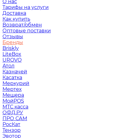
О нас
Тарифы на услуги
Доставка
Как купить
Возврат/обмен
Оптовые поставки
Отзывы
Бренды
Briskly
LiteBox
UROVO
Атол
Казначей
Касатка
Меркурий
Мертех
Мещера
МойPOS
МТС касса
ОФД.РУ
ПРО САМ
РосКат
Тензор
Эвотор