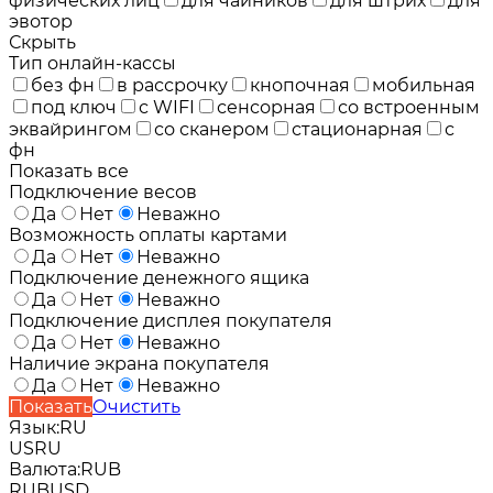
физических лиц
для чайников
для штрих
для
эвотор
Скрыть
Тип онлайн-кассы
без фн
в рассрочку
кнопочная
мобильная
под ключ
с WIFI
сенсорная
со встроенным
эквайрингом
со сканером
стационарная
с
фн
Показать все
Подключение весов
Да
Нет
Неважно
Возможность оплаты картами
Да
Нет
Неважно
Подключение денежного ящика
Да
Нет
Неважно
Подключение дисплея покупателя
Да
Нет
Неважно
Наличие экрана покупателя
Да
Нет
Неважно
Показать
Очистить
Язык:
RU
US
RU
Валюта:
RUB
RUB
USD