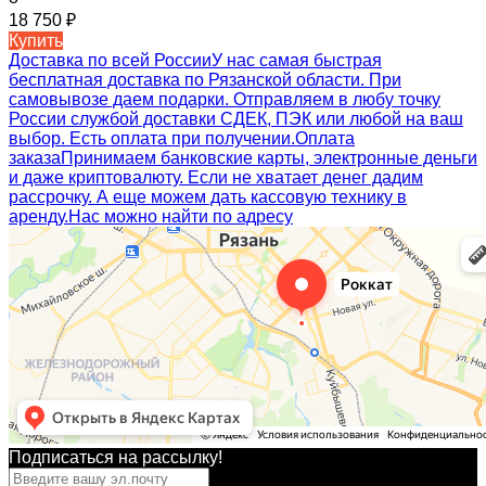
18 750
₽
Купить
Доставка по всей России
У нас самая быстрая
бесплатная доставка по Рязанской области. При
самовывозе даем подарки. Отправляем в любу точку
России службой доставки СДЕК, ПЭК или любой на ваш
выбор. Есть оплата при получении.
Оплата
заказа
Принимаем банковские карты, электронные деньги
и даже криптовалюту. Если не хватает денег дадим
рассрочку. А еще можем дать кассовую технику в
аренду.
Нас можно найти по адресу
Подписаться на рассылкy!