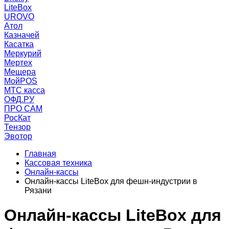
LiteBox
UROVO
Атол
Казначей
Касатка
Меркурий
Мертех
Мещера
МойPOS
МТС касса
ОФД.РУ
ПРО САМ
РосКат
Тензор
Эвотор
Главная
Кассовая техника
Онлайн-кассы
Онлайн-кассы LiteBox для фешн-индустрии в
Рязани
Онлайн-кассы LiteBox для