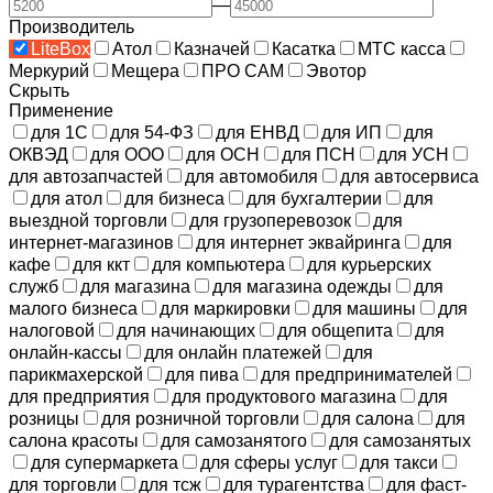
—
Производитель
LiteBox
Атол
Казначей
Касатка
МТС касса
Меркурий
Мещера
ПРО САМ
Эвотор
Скрыть
Применение
для 1С
для 54-ФЗ
для ЕНВД
для ИП
для
ОКВЭД
для ООО
для ОСН
для ПСН
для УСН
для автозапчастей
для автомобиля
для автосервиса
для атол
для бизнеса
для бухгалтерии
для
выездной торговли
для грузоперевозок
для
интернет-магазинов
для интернет эквайринга
для
кафе
для ккт
для компьютера
для курьерских
служб
для магазина
для магазина одежды
для
малого бизнеса
для маркировки
для машины
для
налоговой
для начинающих
для общепита
для
онлайн-кассы
для онлайн платежей
для
парикмахерской
для пива
для предпринимателей
для предприятия
для продуктового магазина
для
розницы
для розничной торговли
для салона
для
салона красоты
для самозанятого
для самозанятых
для супермаркета
для сферы услуг
для такси
для торговли
для тсж
для турагентства
для фаст-