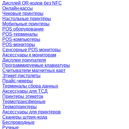
Дисплей QR-кодов без NFC
Онлайн-кассы
Чековые принтеры
Настольные принтеры
Мобильные принтеры
POS оборудование
POS-терминалы
POS-компьютеры
POS-мониторы
Сенсорные POS мониторы
Аксессуары к мониторам
Дисплеи покупателя
Программируемые клавиатуры
Считыватели магнитных карт
Этикет-пистолеты
Прайс-чекеры
Терминалы сбора данных
Аксессуары для ТСД
Принтеры этикеток
Термотрансферные
Термопринтеры
Аксессуары для принтеров
Сканеры штрих-кода
Беспроводные
Ручные