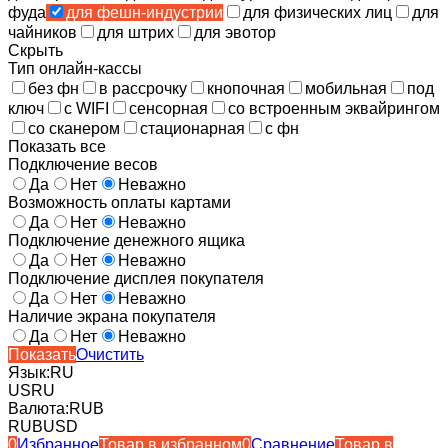
фуда
для фешн-индустрии
для физических лиц
для
чайников
для штрих
для эвотор
Скрыть
Тип онлайн-кассы
без фн
в рассрочку
кнопочная
мобильная
под
ключ
с WIFI
сенсорная
со встроенным эквайрингом
со сканером
стационарная
с фн
Показать все
Подключение весов
Да
Нет
Неважно
Возможность оплаты картами
Да
Нет
Неважно
Подключение денежного ящика
Да
Нет
Неважно
Подключение дисплея покупателя
Да
Нет
Неважно
Наличие экрана покупателя
Да
Нет
Неважно
Показать
Очистить
Язык:
RU
US
RU
Валюта:
RUB
RUB
USD
0
Избранное
Товар в избранном
0
Сравнение
Товар в