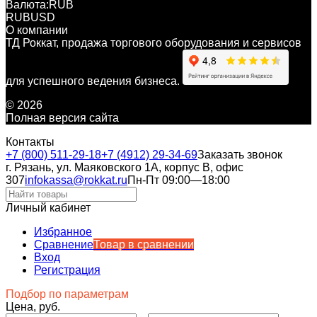
Валюта:
RUB
RUB
USD
О компании
ТД Роккат, продажа торгового оборудования и сервисов
для успешного ведения бизнеса.
© 2026
Полная версия сайта
Контакты
+7 (800) 511-29-18
+7 (4912) 29-34-69
Заказать звонок
г. Рязань, ул. Маяковского 1А, корпус B, офис
307
infokassa@rokkat.ru
Пн-Пт 09:00—18:00
Личный кабинет
Избранное
Сравнение
Товар в сравнении
Вход
Регистрация
Подбор по параметрам
Цена, руб.