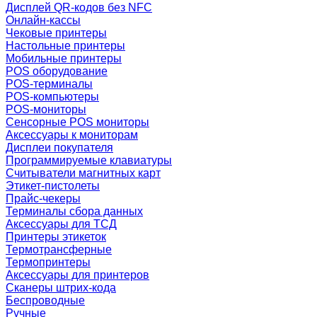
Дисплей QR-кодов без NFC
Онлайн-кассы
Чековые принтеры
Настольные принтеры
Мобильные принтеры
POS оборудование
POS-терминалы
POS-компьютеры
POS-мониторы
Сенсорные POS мониторы
Аксессуары к мониторам
Дисплеи покупателя
Программируемые клавиатуры
Считыватели магнитных карт
Этикет-пистолеты
Прайс-чекеры
Терминалы сбора данных
Аксессуары для ТСД
Принтеры этикеток
Термотрансферные
Термопринтеры
Аксессуары для принтеров
Сканеры штрих-кода
Беспроводные
Ручные