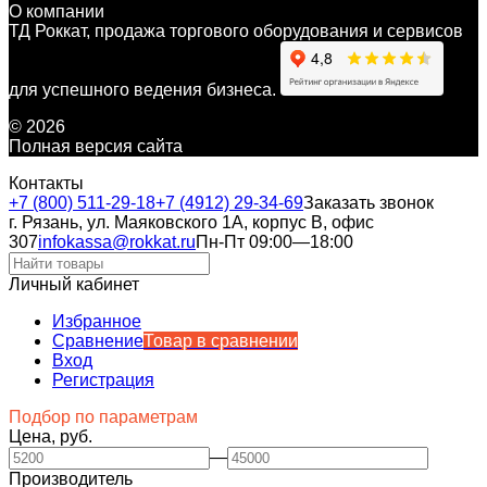
О компании
ТД Роккат, продажа торгового оборудования и сервисов
для успешного ведения бизнеса.
© 2026
Полная версия сайта
Контакты
+7 (800) 511-29-18
+7 (4912) 29-34-69
Заказать звонок
г. Рязань, ул. Маяковского 1А, корпус B, офис
307
infokassa@rokkat.ru
Пн-Пт 09:00—18:00
Личный кабинет
Избранное
Сравнение
Товар в сравнении
Вход
Регистрация
Подбор по параметрам
Цена, руб.
—
Производитель