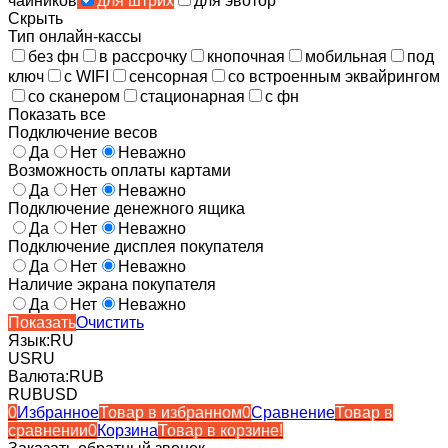
чайников
для штрих
для эвотор
Скрыть
Тип онлайн-кассы
без фн
в рассрочку
кнопочная
мобильная
под
ключ
с WIFI
сенсорная
со встроенным эквайрингом
со сканером
стационарная
с фн
Показать все
Подключение весов
Да
Нет
Неважно
Возможность оплаты картами
Да
Нет
Неважно
Подключение денежного ящика
Да
Нет
Неважно
Подключение дисплея покупателя
Да
Нет
Неважно
Наличие экрана покупателя
Да
Нет
Неважно
Показать
Очистить
Язык:
RU
US
RU
Валюта:
RUB
RUB
USD
0
Избранное
Товар в избранном
0
Сравнение
Товар в
сравнении
0
Корзина
Товар в корзине!