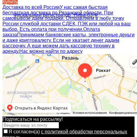
Купить
Доставка по всей России
У нас самая быстрая
бесплатная доставка по Рязанской области. При
самовывозе даем подарки. Отправляем в любу точку
России службой доставки СДЕК, ПЭК или любой на ваш
выбор. Есть оплата при получении.
Оплата
заказа
Принимаем банковские карты, электронные деньги
и даже криптовалюту. Если не хватает денег дадим
рассрочку. А еще можем дать кассовую технику в
аренду.
Нас можно найти по адресу
Подписаться на рассылкy!
Я согласен(a)
с политикой обработки персональных