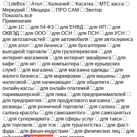
LiteBox
Атол
Казначей
Касатка
МТС касса
Меркурий
Мещера
ПРО САМ
Эвотор
Показать все
Применение
для 1С
для 54-ФЗ
для ЕНВД
для ИП
для
ОКВЭД
для ООО
для ОСН
для ПСН
для УСН
для автозапчастей
для автомобиля
для автосервиса
для атол
для бизнеса
для бухгалтерии
для
выездной торговли
для грузоперевозок
для
интернет-магазинов
для интернет эквайринга
для
кафе
для ккт
для компьютера
для курьерских
служб
для магазина
для магазина одежды
для
малого бизнеса
для маркировки
для машины
для
налоговой
для начинающих
для общепита
для
онлайн-кассы
для онлайн платежей
для
парикмахерской
для пива
для предпринимателей
для предприятия
для продуктового магазина
для
розницы
для розничной торговли
для салона
для
салона красоты
для самозанятого
для самозанятых
для супермаркета
для сферы услуг
для такси
для торговли
для тсж
для турагентства
для фаст-
фуда
для фешн-индустрии
для физических лиц
для