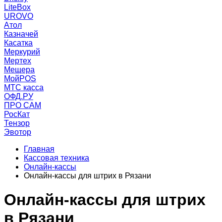
LiteBox
UROVO
Атол
Казначей
Касатка
Меркурий
Мертех
Мещера
МойPOS
МТС касса
ОФД.РУ
ПРО САМ
РосКат
Тензор
Эвотор
Главная
Кассовая техника
Онлайн-кассы
Онлайн-кассы для штрих в Рязани
Онлайн-кассы для штрих
в Рязани