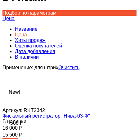
Подбор по параметрам
Цена
Название
Цена
Хиты продаж
Оценка покупателей
Дата добавления
В наличии
Применение:
для штрих
Очистить
New!
Артикул:
RKT2342
Фискальный регистратор "Нива-03-Ф"
В наличии
-500
₽
16 000
₽
15 500
₽