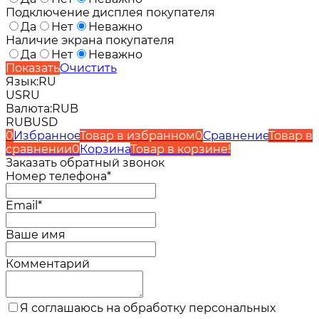
Подключение дисплея покупателя
Да
Нет
Неважно
Наличие экрана покупателя
Да
Нет
Неважно
Показать
Очистить
Язык:
RU
US
RU
Валюта:
RUB
RUB
USD
0
Избранное
Товар в избранном
0
Сравнение
Товар в
сравнении
0
Корзина
Товар в корзине!
Заказать обратный звонок
Номер телефона*
Email*
Ваше имя
Комментарий
Я соглашаюсь на обработку персональных