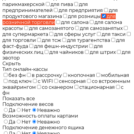
парикмахерской
для пива
для
предпринимателей
для предприятия
для
продуктового магазина
для розницы
для
розничной торговли
для салона
для салона
красоты
для самозанятого
для самозанятых
для супермаркета
для сферы услуг
для такси
для торговли
для тсж
для турагентства
для
фаст-фуда
для фешн-индустрии
для
физических лиц
для чайников
для штрих
для
эвотор
Скрыть
Тип онлайн-кассы
без фн
в рассрочку
кнопочная
мобильная
под ключ
с WIFI
сенсорная
со встроенным
эквайрингом
со сканером
стационарная
с
фн
Показать все
Подключение весов
Да
Нет
Неважно
Возможность оплаты картами
Да
Нет
Неважно
Подключение денежного ящика
Да
Нет
Неважно