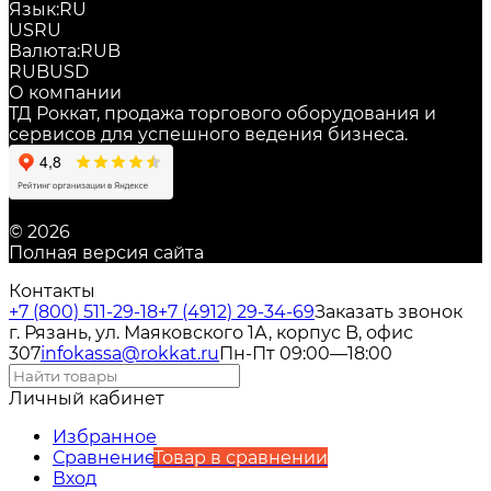
Язык:
RU
US
RU
Валюта:
RUB
RUB
USD
О компании
ТД Роккат, продажа торгового оборудования и
сервисов для успешного ведения бизнеса.
© 2026
Полная версия сайта
Контакты
+7 (800) 511-29-18
+7 (4912) 29-34-69
Заказать звонок
г. Рязань, ул. Маяковского 1А, корпус B, офис
307
infokassa@rokkat.ru
Пн-Пт 09:00—18:00
Личный кабинет
Избранное
Сравнение
Товар в сравнении
Вход