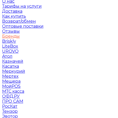
О нас
Тарифы на услуги
Доставка
Как купить
Возврат/обмен
Оптовые поставки
Отзывы
Бренды
Briskly
LiteBox
UROVO
Атол
Казначей
Касатка
Меркурий
Мертех
Мещера
МойPOS
МТС касса
ОФД.РУ
ПРО САМ
РосКат
Тензор
Эвотор