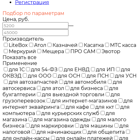
Регистрация
Подбор по параметрам
Цена, руб.
—
Производитель
LiteBox
Атол
Казначей
Касатка
МТС касса
Меркурий
Мещера
ПРО САМ
Эвотор
Показать все
Применение
для 1С
для 54-ФЗ
для ЕНВД
для ИП
для
ОКВЭД
для ООО
для ОСН
для ПСН
для УСН
для автозапчастей
для автомобиля
для
автосервиса
для атол
для бизнеса
для
бухгалтерии
для выездной торговли
для
грузоперевозок
для интернет-магазинов
для
интернет эквайринга
для кафе
для ккт
для
компьютера
для курьерских служб
для
магазина
для магазина одежды
для малого
бизнеса
для маркировки
для машины
для
налоговой
для начинающих
для общепита
для онлайн-кассы
для онлайн платежей
для