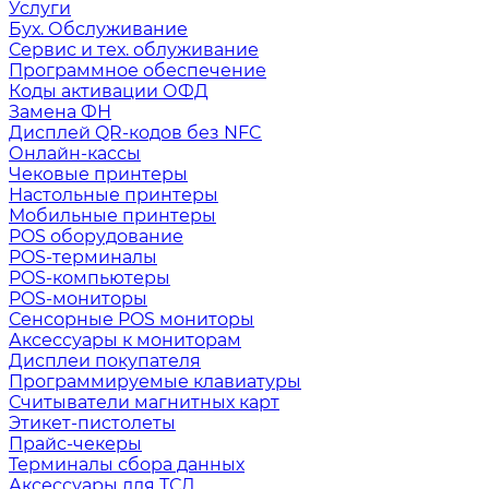
Услуги
Бух. Обслуживание
Сервис и тех. облуживание
Программное обеспечение
Коды активации ОФД
Замена ФН
Дисплей QR-кодов без NFC
Онлайн-кассы
Чековые принтеры
Настольные принтеры
Мобильные принтеры
POS оборудование
POS-терминалы
POS-компьютеры
POS-мониторы
Сенсорные POS мониторы
Аксессуары к мониторам
Дисплеи покупателя
Программируемые клавиатуры
Считыватели магнитных карт
Этикет-пистолеты
Прайс-чекеры
Терминалы сбора данных
Аксессуары для ТСД