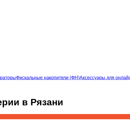
траторы
Фискальные накопители (ФН)
Аксессуары для онлайн
ерии в Рязани