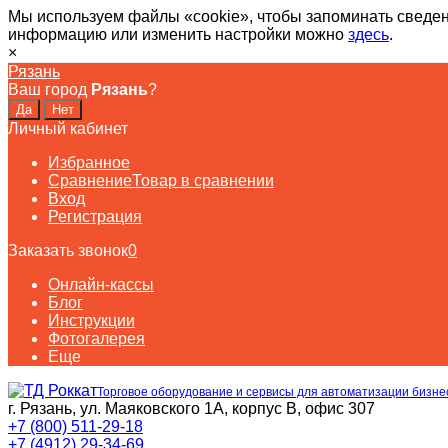
Мы используем файлы «cookie», чтобы запоминать сведен
информацию или изменить настройки можно
здесь
.
×
Рязань
Ваш город
Рязань
?
Личный кабинет
Избранное
Сравнение
Товар в сравнении
Вход
Регистрация
Заказать звонок
0
Онлайн-кассы
Блог
Инструкции
Фотогалерея
Еще
Торговое оборудование и сервисы для автоматизации бизне
г. Рязань, ул. Маяковского 1А, корпус B, офис 307
+7 (800) 511-29-18
+7 (4912) 29-34-69