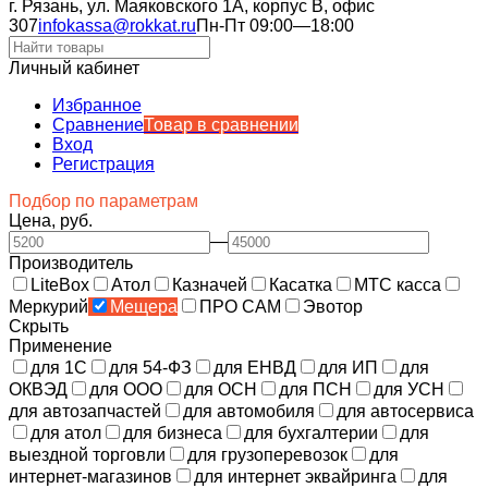
г. Рязань, ул. Маяковского 1А, корпус B, офис
307
infokassa@rokkat.ru
Пн-Пт 09:00—18:00
Личный кабинет
Избранное
Сравнение
Товар в сравнении
Вход
Регистрация
Подбор по параметрам
Цена, руб.
—
Производитель
LiteBox
Атол
Казначей
Касатка
МТС касса
Меркурий
Мещера
ПРО САМ
Эвотор
Скрыть
Применение
для 1С
для 54-ФЗ
для ЕНВД
для ИП
для
ОКВЭД
для ООО
для ОСН
для ПСН
для УСН
для автозапчастей
для автомобиля
для автосервиса
для атол
для бизнеса
для бухгалтерии
для
выездной торговли
для грузоперевозок
для
интернет-магазинов
для интернет эквайринга
для