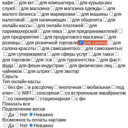
кафе
для ккт
для компьютера
для курьерских
служб
для магазина
для магазина одежды
для
малого бизнеса
для маркировки
для машины
для
налоговой
для начинающих
для общепита
для
онлайн-кассы
для онлайн платежей
для
парикмахерской
для пива
для предпринимателей
для предприятия
для продуктового магазина
для
розницы
для розничной торговли
для салона
для
салона красоты
для самозанятого
для самозанятых
для супермаркета
для сферы услуг
для такси
для торговли
для тсж
для турагентства
для фаст-
фуда
для фешн-индустрии
для физических лиц
для
чайников
для штрих
для эвотор
Скрыть
Тип онлайн-кассы
без фн
в рассрочку
кнопочная
мобильная
под
ключ
с WIFI
сенсорная
со встроенным эквайрингом
со сканером
стационарная
с фн
Показать все
Подключение весов
Да
Нет
Неважно
Возможность оплаты картами
Да
Нет
Неважно