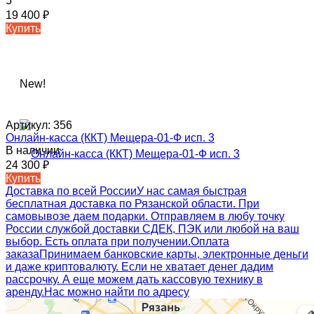
5
19 400
₽
Купить
New!
Артикул:
356
Онлайн-касса (ККТ) Мещера-01-Ф исп. 3
В наличии
24 300
₽
Купить
Доставка по всей России
У нас самая быстрая
бесплатная доставка по Рязанской области. При
самовывозе даем подарки. Отправляем в любу точку
России службой доставки СДЕК, ПЭК или любой на ваш
выбор. Есть оплата при получении.
Оплата
заказа
Принимаем банковские карты, электронные деньги
и даже криптовалюту. Если не хватает денег дадим
рассрочку. А еще можем дать кассовую технику в
аренду.
Нас можно найти по адресу