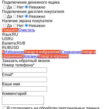
Подключение денежного ящика
Да
Нет
Неважно
Подключение дисплея покупателя
Да
Нет
Неважно
Наличие экрана покупателя
Да
Нет
Неважно
Показать
Очистить
Язык:
RU
US
RU
Валюта:
RUB
RUB
USD
0
Избранное
Товар в избранном
0
Сравнение
Товар в
сравнении
0
Корзина
Товар в корзине!
Заказать обратный звонок
Номер телефона*
Email*
Ваше имя
Комментарий
Я соглашаюсь на обработку персональных данных