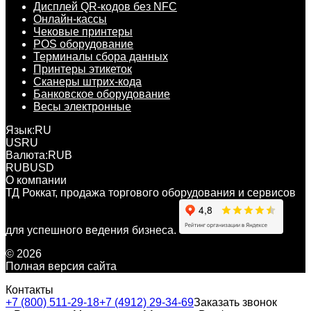
Дисплей QR-кодов без NFC
Онлайн-кассы
Чековые принтеры
POS оборудование
Терминалы сбора данных
Принтеры этикеток
Сканеры штрих-кода
Банковское оборудование
Весы электронные
Язык:
RU
US
RU
Валюта:
RUB
RUB
USD
О компании
ТД Роккат, продажа торгового оборудования и сервисов
для успешного ведения бизнеса.
© 2026
Полная версия сайта
Контакты
+7 (800) 511-29-18
+7 (4912) 29-34-69
Заказать звонок