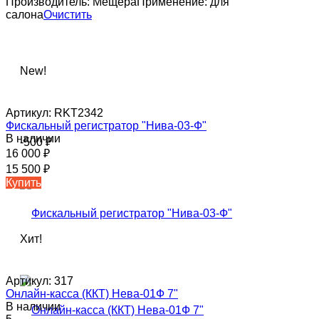
Производитель:
Мещера
Применение:
для
салона
Очистить
New!
Артикул:
RKT2342
Фискальный регистратор "Нива-03-Ф"
В наличии
-500
₽
16 000
₽
15 500
₽
Купить
Хит!
Артикул:
317
Онлайн-касса (ККТ) Нева-01Ф 7"
В наличии