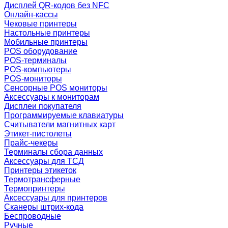
Дисплей QR-кодов без NFC
Онлайн-кассы
Чековые принтеры
Настольные принтеры
Мобильные принтеры
POS оборудование
POS-терминалы
POS-компьютеры
POS-мониторы
Сенсорные POS мониторы
Аксессуары к мониторам
Дисплеи покупателя
Программируемые клавиатуры
Считыватели магнитных карт
Этикет-пистолеты
Прайс-чекеры
Терминалы сбора данных
Аксессуары для ТСД
Принтеры этикеток
Термотрансферные
Термопринтеры
Аксессуары для принтеров
Сканеры штрих-кода
Беспроводные
Ручные