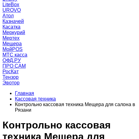
LiteBox
UROVO
Атол
Казначей
Касатка
Меркурий
Мертех
Мещера
МойPOS
МТС касса
ОФД.РУ
ПРО САМ
РосКат
Тензор
Эвотор
Главная
Кассовая техника
Контрольно кассовая техника Мещера для салона в
Рязани
Контрольно кассовая
техника Мещера для