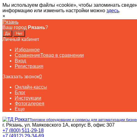
Мы используем файлы «cookie», чтобы запоминать сведен
информацию или изменить настройки можно
здесь
.
×
Рязань
Ваш город
Рязань
?
Личный кабинет
Избранное
Сравнение
Товар в сравнении
Вход
Регистрация
Заказать звонок
0
Онлайн-кассы
Блог
Инструкции
Фотогалерея
Еще
Торговое оборудование и сервисы для автоматизации бизне
г. Рязань, ул. Маяковского 1А, корпус B, офис 307
+7 (800) 511-29-18
+7 (4912) 29-34-69