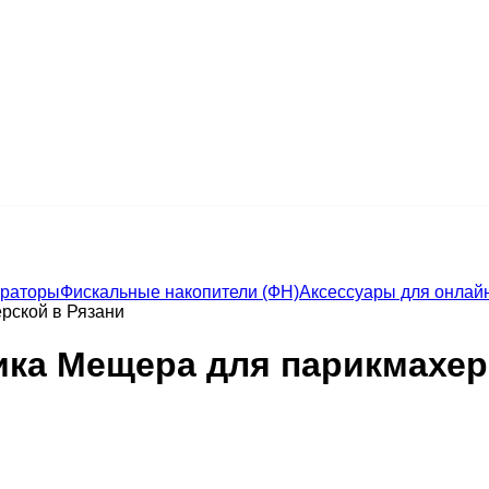
траторы
Фискальные накопители (ФН)
Аксессуары для онлайн
рской в Рязани
ика Мещера для парикмахер