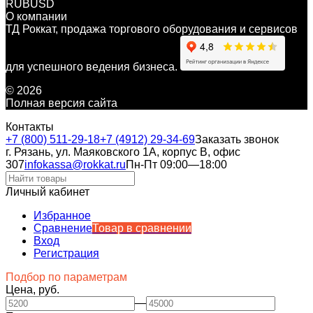
RUB
USD
О компании
ТД Роккат, продажа торгового оборудования и сервисов
для успешного ведения бизнеса.
© 2026
Полная версия сайта
Контакты
+7 (800) 511-29-18
+7 (4912) 29-34-69
Заказать звонок
г. Рязань, ул. Маяковского 1А, корпус B, офис
307
infokassa@rokkat.ru
Пн-Пт 09:00—18:00
Личный кабинет
Избранное
Сравнение
Товар в сравнении
Вход
Регистрация
Подбор по параметрам
Цена, руб.
—