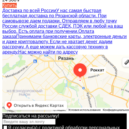
Купить
Доставка по всей России
У нас самая быстрая
бесплатная доставка по Рязанской области. При
самовывозе даем подарки. Отправляем в любу точку
России службой доставки СДЕК, ПЭК или любой на ваш
выбор. Есть оплата при получении.
Оплата
заказа
Принимаем банковские карты, электронные деньги
и даже криптовалюту. Если не хватает денег дадим
рассрочку. А еще можем дать кассовую технику в
аренду.
Нас можно найти по адресу
Подписаться на рассылкy!
Я согласен(a)
с политикой обработки персональных