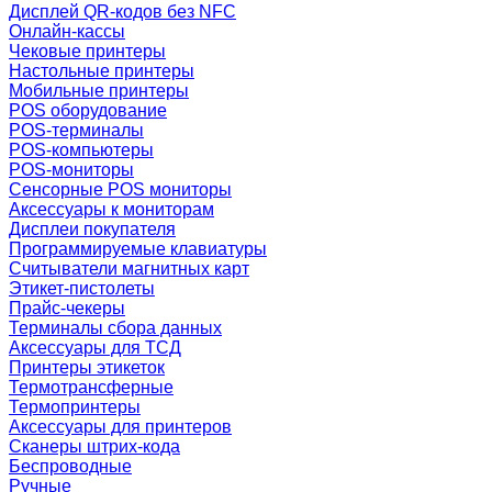
Дисплей QR-кодов без NFC
Онлайн-кассы
Чековые принтеры
Настольные принтеры
Мобильные принтеры
POS оборудование
POS-терминалы
POS-компьютеры
POS-мониторы
Сенсорные POS мониторы
Аксессуары к мониторам
Дисплеи покупателя
Программируемые клавиатуры
Считыватели магнитных карт
Этикет-пистолеты
Прайс-чекеры
Терминалы сбора данных
Аксессуары для ТСД
Принтеры этикеток
Термотрансферные
Термопринтеры
Аксессуары для принтеров
Сканеры штрих-кода
Беспроводные
Ручные