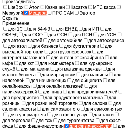
Производитель
LiteBox
Атол
Казначей
Касатка
МТС касса
Меркурий
Мещера
ПРО САМ
Эвотор
Скрыть
Применение
для 1С
для 54-ФЗ
для ЕНВД
для ИП
для
ОКВЭД
для ООО
для ОСН
для ПСН
для УСН
для автозапчастей
для автомобиля
для автосервиса
для атол
для бизнеса
для бухгалтерии
для
выездной торговли
для грузоперевозок
для
интернет-магазинов
для интернет эквайринга
для
кафе
для ккт
для компьютера
для курьерских
служб
для магазина
для магазина одежды
для
малого бизнеса
для маркировки
для машины
для
налоговой
для начинающих
для общепита
для
онлайн-кассы
для онлайн платежей
для
парикмахерской
для пива
для предпринимателей
для предприятия
для продуктового магазина
для
розницы
для розничной торговли
для салона
для
салона красоты
для самозанятого
для самозанятых
для супермаркета
для сферы услуг
для такси
для торговли
для тсж
для турагентства
для фаст-
фуда
для фешн-индустрии
для физических лиц
для