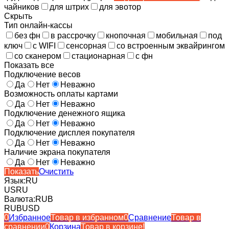
чайников
для штрих
для эвотор
Скрыть
Тип онлайн-кассы
без фн
в рассрочку
кнопочная
мобильная
под
ключ
с WIFI
сенсорная
со встроенным эквайрингом
со сканером
стационарная
с фн
Показать все
Подключение весов
Да
Нет
Неважно
Возможность оплаты картами
Да
Нет
Неважно
Подключение денежного ящика
Да
Нет
Неважно
Подключение дисплея покупателя
Да
Нет
Неважно
Наличие экрана покупателя
Да
Нет
Неважно
Показать
Очистить
Язык:
RU
US
RU
Валюта:
RUB
RUB
USD
0
Избранное
Товар в избранном
0
Сравнение
Товар в
сравнении
0
Корзина
Товар в корзине!