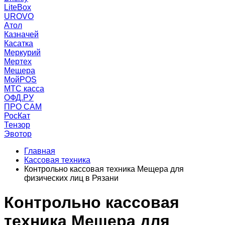
LiteBox
UROVO
Атол
Казначей
Касатка
Меркурий
Мертех
Мещера
МойPOS
МТС касса
ОФД.РУ
ПРО САМ
РосКат
Тензор
Эвотор
Главная
Кассовая техника
Контрольно кассовая техника Мещера для
физических лиц в Рязани
Контрольно кассовая
техника Мещера для