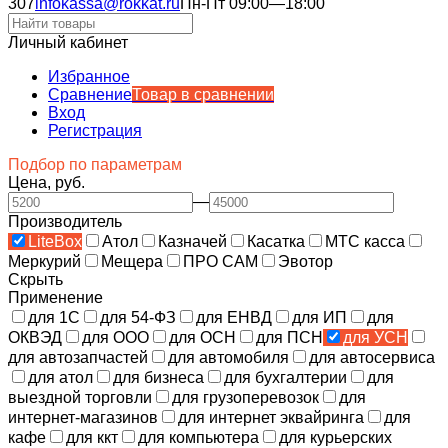
307
infokassa@rokkat.ru
Пн-Пт 09:00—18:00
Личный кабинет
Избранное
Сравнение
Товар в сравнении
Вход
Регистрация
Подбор по параметрам
Цена, руб.
—
Производитель
LiteBox
Атол
Казначей
Касатка
МТС касса
Меркурий
Мещера
ПРО САМ
Эвотор
Скрыть
Применение
для 1С
для 54-ФЗ
для ЕНВД
для ИП
для
ОКВЭД
для ООО
для ОСН
для ПСН
для УСН
для автозапчастей
для автомобиля
для автосервиса
для атол
для бизнеса
для бухгалтерии
для
выездной торговли
для грузоперевозок
для
интернет-магазинов
для интернет эквайринга
для
кафе
для ккт
для компьютера
для курьерских