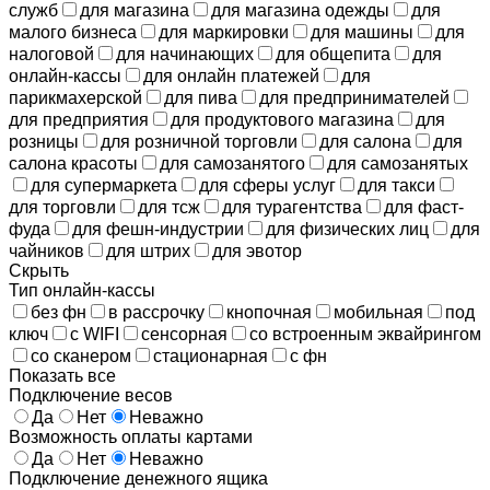
служб
для магазина
для магазина одежды
для
малого бизнеса
для маркировки
для машины
для
налоговой
для начинающих
для общепита
для
онлайн-кассы
для онлайн платежей
для
парикмахерской
для пива
для предпринимателей
для предприятия
для продуктового магазина
для
розницы
для розничной торговли
для салона
для
салона красоты
для самозанятого
для самозанятых
для супермаркета
для сферы услуг
для такси
для торговли
для тсж
для турагентства
для фаст-
фуда
для фешн-индустрии
для физических лиц
для
чайников
для штрих
для эвотор
Скрыть
Тип онлайн-кассы
без фн
в рассрочку
кнопочная
мобильная
под
ключ
с WIFI
сенсорная
со встроенным эквайрингом
со сканером
стационарная
с фн
Показать все
Подключение весов
Да
Нет
Неважно
Возможность оплаты картами
Да
Нет
Неважно
Подключение денежного ящика