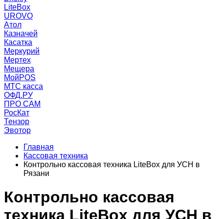
LiteBox
UROVO
Атол
Казначей
Касатка
Меркурий
Мертех
Мещера
МойPOS
МТС касса
ОФД.РУ
ПРО САМ
РосКат
Тензор
Эвотор
Главная
Кассовая техника
Контрольно кассовая техника LiteBox для УСН в
Рязани
Контрольно кассовая
техника LiteBox для УСН в