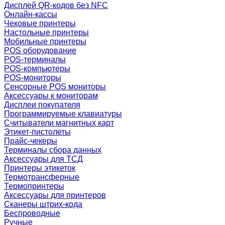
Дисплей QR-кодов без NFC
Онлайн-кассы
Чековые принтеры
Настольные принтеры
Мобильные принтеры
POS оборудование
POS-терминалы
POS-компьютеры
POS-мониторы
Сенсорные POS мониторы
Аксессуары к мониторам
Дисплеи покупателя
Программируемые клавиатуры
Считыватели магнитных карт
Этикет-пистолеты
Прайс-чекеры
Терминалы сбора данных
Аксессуары для ТСД
Принтеры этикеток
Термотрансферные
Термопринтеры
Аксессуары для принтеров
Сканеры штрих-кода
Беспроводные
Ручные