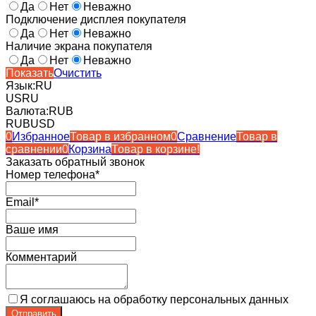
Да
Нет
Неважно
Подключение дисплея покупателя
Да
Нет
Неважно
Наличие экрана покупателя
Да
Нет
Неважно
Показать
Очистить
Язык:
RU
US
RU
Валюта:
RUB
RUB
USD
0
Избранное
Товар в избранном
0
Сравнение
Товар в
сравнении
0
Корзина
Товар в корзине!
Заказать обратный звонок
Номер телефона*
Email*
Ваше имя
Комментарий
Я соглашаюсь на обработку персональных данных