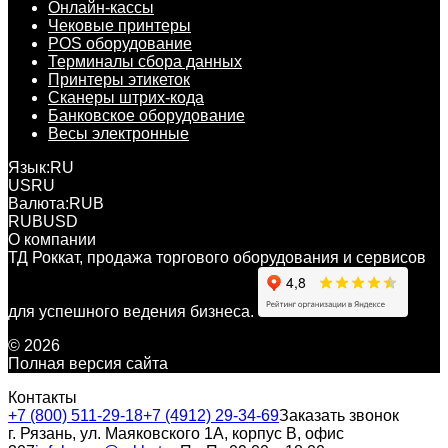
Онлайн-кассы
Чековые принтеры
POS оборудование
Терминалы сбора данных
Принтеры этикеток
Сканеры штрих-кода
Банковское оборудование
Весы электронные
Язык:
RU
US
RU
Валюта:
RUB
RUB
USD
О компании
ТД Роккат, продажа торгового оборудования и сервисов
для успешного ведения бизнеса.
© 2026
Полная версия сайта
Контакты
+7 (800) 511-29-18
+7 (4912) 29-34-69
Заказать звонок
г. Рязань, ул. Маяковского 1А, корпус B, офис