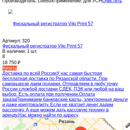
Производитель:
LiteBox
Применение:
для УСН
Очистить
Артикул:
320
Фискальный регистратор Viki Print 57
В наличии: 1 шт.
8
18 750
₽
Купить
Доставка по всей России
У нас самая быстрая
бесплатная доставка по Рязанской области. При
самовывозе даем подарки. Отправляем в любу точку
России службой доставки СДЕК, ПЭК или любой на ваш
выбор. Есть оплата при получении.
Оплата
заказа
Принимаем банковские карты, электронные деньги
и даже криптовалюту. Если не хватает денег дадим
рассрочку. А еще можем дать кассовую технику в
аренду.
Нас можно найти по адресу