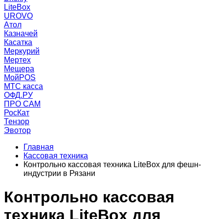
LiteBox
UROVO
Атол
Казначей
Касатка
Меркурий
Мертех
Мещера
МойPOS
МТС касса
ОФД.РУ
ПРО САМ
РосКат
Тензор
Эвотор
Главная
Кассовая техника
Контрольно кассовая техника LiteBox для фешн-
индустрии в Рязани
Контрольно кассовая
техника LiteBox для