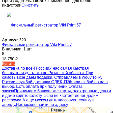
Производитель:
LiteBox
Применение:
для фешн-
индустрии
Очистить
Артикул:
320
Фискальный регистратор Viki Print 57
В наличии: 1 шт.
8
18 750
₽
Купить
Доставка по всей России
У нас самая быстрая
бесплатная доставка по Рязанской области. При
самовывозе даем подарки. Отправляем в любу точку
России службой доставки СДЕК, ПЭК или любой на ваш
выбор. Есть оплата при получении.
Оплата
заказа
Принимаем банковские карты, электронные деньги
и даже криптовалюту. Если не хватает денег дадим
рассрочку. А еще можем дать кассовую технику в
аренду.
Нас можно найти по адресу