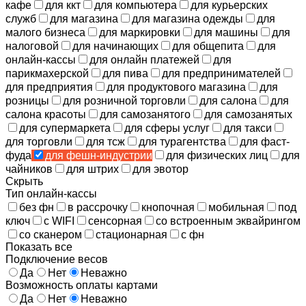
кафе
для ккт
для компьютера
для курьерских
служб
для магазина
для магазина одежды
для
малого бизнеса
для маркировки
для машины
для
налоговой
для начинающих
для общепита
для
онлайн-кассы
для онлайн платежей
для
парикмахерской
для пива
для предпринимателей
для предприятия
для продуктового магазина
для
розницы
для розничной торговли
для салона
для
салона красоты
для самозанятого
для самозанятых
для супермаркета
для сферы услуг
для такси
для торговли
для тсж
для турагентства
для фаст-
фуда
для фешн-индустрии
для физических лиц
для
чайников
для штрих
для эвотор
Скрыть
Тип онлайн-кассы
без фн
в рассрочку
кнопочная
мобильная
под
ключ
с WIFI
сенсорная
со встроенным эквайрингом
со сканером
стационарная
с фн
Показать все
Подключение весов
Да
Нет
Неважно
Возможность оплаты картами
Да
Нет
Неважно