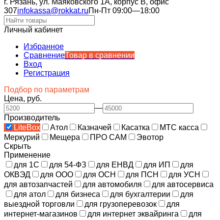
г. Рязань, ул. Маяковского 1А, корпус B, офис
307
infokassa@rokkat.ru
Пн-Пт 09:00—18:00
Личный кабинет
Избранное
Сравнение
Товар в сравнении
Вход
Регистрация
Подбор по параметрам
Цена, руб.
—
Производитель
LiteBox
Атол
Казначей
Касатка
МТС касса
Меркурий
Мещера
ПРО САМ
Эвотор
Скрыть
Применение
для 1С
для 54-ФЗ
для ЕНВД
для ИП
для
ОКВЭД
для ООО
для ОСН
для ПСН
для УСН
для автозапчастей
для автомобиля
для автосервиса
для атол
для бизнеса
для бухгалтерии
для
выездной торговли
для грузоперевозок
для
интернет-магазинов
для интернет эквайринга
для