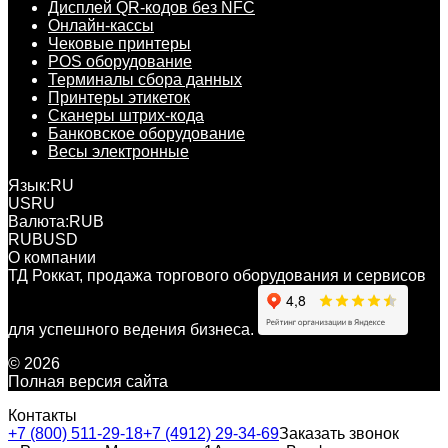
Дисплей QR-кодов без NFC
Онлайн-кассы
Чековые принтеры
POS оборудование
Терминалы сбора данных
Принтеры этикеток
Сканеры штрих-кода
Банковское оборудование
Весы электронные
Язык:
RU
US
RU
Валюта:
RUB
RUB
USD
О компании
ТД Роккат, продажа торгового оборудования и сервисов
для успешного ведения бизнеса.
© 2026
Полная версия сайта
Контакты
+7 (800) 511-29-18
+7 (4912) 29-34-69
Заказать звонок