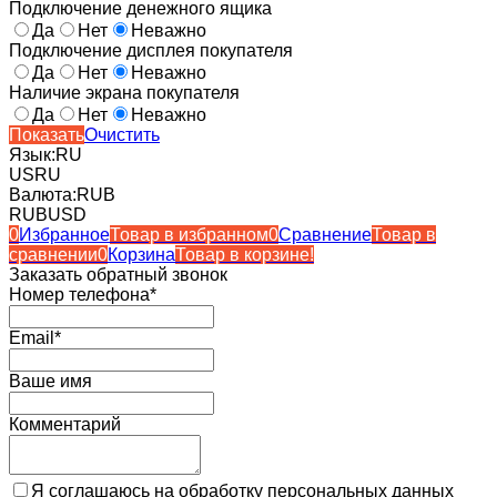
Подключение денежного ящика
Да
Нет
Неважно
Подключение дисплея покупателя
Да
Нет
Неважно
Наличие экрана покупателя
Да
Нет
Неважно
Показать
Очистить
Язык:
RU
US
RU
Валюта:
RUB
RUB
USD
0
Избранное
Товар в избранном
0
Сравнение
Товар в
сравнении
0
Корзина
Товар в корзине!
Заказать обратный звонок
Номер телефона*
Email*
Ваше имя
Комментарий
Я соглашаюсь на обработку персональных данных