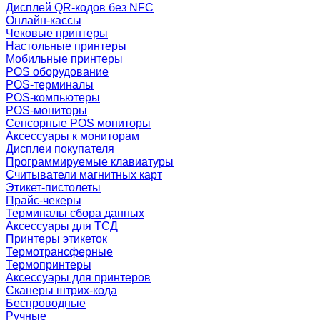
Дисплей QR-кодов без NFC
Онлайн-кассы
Чековые принтеры
Настольные принтеры
Мобильные принтеры
POS оборудование
POS-терминалы
POS-компьютеры
POS-мониторы
Сенсорные POS мониторы
Аксессуары к мониторам
Дисплеи покупателя
Программируемые клавиатуры
Считыватели магнитных карт
Этикет-пистолеты
Прайс-чекеры
Терминалы сбора данных
Аксессуары для ТСД
Принтеры этикеток
Термотрансферные
Термопринтеры
Аксессуары для принтеров
Сканеры штрих-кода
Беспроводные
Ручные