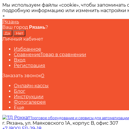
Мы используем файлы «cookie», чтобы запоминать 
подробную информацию или изменить настройки
×
Рязань
Ваш город
?
Рязань
Личный кабинет
Избранное
Сравнение
Товар в сравнении
Вход
Регистрация
Заказать звонок
0
Онлайн-кассы
Блог
Инструкции
Фотогалерея
Еще
Торговое оборудование и сервисы для автоматизации
г. Рязань, ул. Маяковского 1А, корпус B, офис 307
+7 (800) 511-29-18