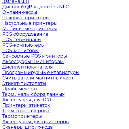
Замена ФН
Дисплей QR-кодов без NFC
Онлайн-кассы
Чековые принтеры
Настольные принтеры
Мобильные принтеры
POS оборудование
POS-терминалы
POS-компьютеры
POS-мониторы
Сенсорные POS мониторы
Аксессуары к мониторам
Дисплеи покупателя
Программируемые клавиатуры
Считыватели магнитных карт
Этикет-пистолеты
Прайс-чекеры
Терминалы сбора данных
Аксессуары для ТСД
Принтеры этикеток
Термотрансферные
Термопринтеры
Аксессуары для принтеров
Сканеры штрих-кода