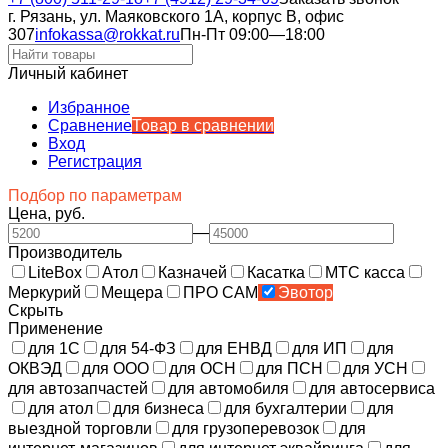
г. Рязань, ул. Маяковского 1А, корпус B, офис
307
infokassa@rokkat.ru
Пн-Пт 09:00—18:00
Личный кабинет
Избранное
Сравнение
Товар в сравнении
Вход
Регистрация
Подбор по параметрам
Цена, руб.
—
Производитель
LiteBox
Атол
Казначей
Касатка
МТС касса
Меркурий
Мещера
ПРО САМ
Эвотор
Скрыть
Применение
для 1С
для 54-ФЗ
для ЕНВД
для ИП
для
ОКВЭД
для ООО
для ОСН
для ПСН
для УСН
для автозапчастей
для автомобиля
для автосервиса
для атол
для бизнеса
для бухгалтерии
для
выездной торговли
для грузоперевозок
для