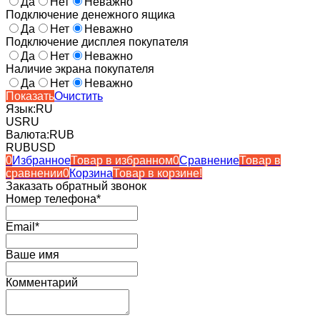
Да
Нет
Неважно
Подключение денежного ящика
Да
Нет
Неважно
Подключение дисплея покупателя
Да
Нет
Неважно
Наличие экрана покупателя
Да
Нет
Неважно
Показать
Очистить
Язык:
RU
US
RU
Валюта:
RUB
RUB
USD
0
Избранное
Товар в избранном
0
Сравнение
Товар в
сравнении
0
Корзина
Товар в корзине!
Заказать обратный звонок
Номер телефона*
Email*
Ваше имя
Комментарий