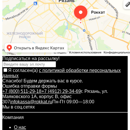
Подписаться на рассылкy!
Я согласен(a)
с политикой обработки персональных
данных
Спасибо! Будем держать вас в курсе.
Ошибка отправки формы
+7 (800) 511-29-18
+7 (4912) 29-34-69
г. Рязань, ул.
Маяковского 1А, корпус B, офис
307
infokassa@rokkat.ru
Пн-Пт 09:00—18:00
Мы в соц.сетях
Компания
О нас