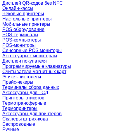
Дисплей QR-кодов без NFC
Онлайн-кассы
Чековые принтеры
Настольные принтеры
Мобильные принтеры
POS оборудование
POS-терминалы
POS-компьютеры
POS-мониторы
Сенсорные POS мониторы
Аксессуары к мониторам
Дисплеи покупателя
Программируемые клавиатуры
Считыватели магнитных карт
Этикет-пистолеты
Прайс-чекеры
Терминалы сбора данных
Аксессуары для ТСД
Принтеры этикеток
Термотрансферные
Термопринтеры
Аксессуары для принтеров
Сканеры штрих-кода
Беспроводные
Ручные