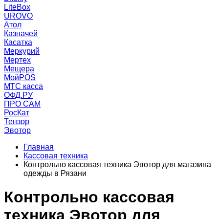
LiteBox
UROVO
Атол
Казначей
Касатка
Меркурий
Мертех
Мещера
МойPOS
МТС касса
ОФД.РУ
ПРО САМ
РосКат
Тензор
Эвотор
Главная
Кассовая техника
Контрольно кассовая техника Эвотор для магазина
одежды в Рязани
Контрольно кассовая
техника Эвотор для