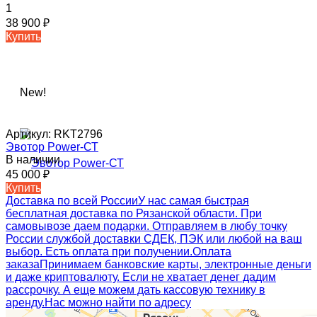
1
38 900
₽
Купить
New!
Артикул:
RKT2796
Эвотор Power-СТ
В наличии
45 000
₽
Купить
Доставка по всей России
У нас самая быстрая
бесплатная доставка по Рязанской области. При
самовывозе даем подарки. Отправляем в любу точку
России службой доставки СДЕК, ПЭК или любой на ваш
выбор. Есть оплата при получении.
Оплата
заказа
Принимаем банковские карты, электронные деньги
и даже криптовалюту. Если не хватает денег дадим
рассрочку. А еще можем дать кассовую технику в
аренду.
Нас можно найти по адресу