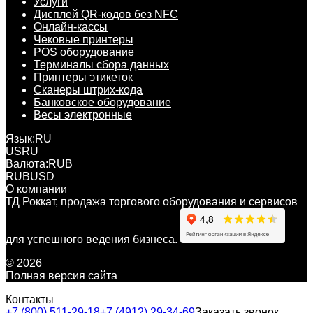
Услуги
Дисплей QR-кодов без NFC
Онлайн-кассы
Чековые принтеры
POS оборудование
Терминалы сбора данных
Принтеры этикеток
Сканеры штрих-кода
Банковское оборудование
Весы электронные
Язык:
RU
US
RU
Валюта:
RUB
RUB
USD
О компании
ТД Роккат, продажа торгового оборудования и сервисов
для успешного ведения бизнеса.
© 2026
Полная версия сайта
Контакты
+7 (800) 511-29-18
+7 (4912) 29-34-69
Заказать звонок