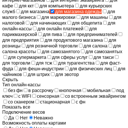
интернет-магазинов
для интернет эквайринга
для
кафе
для ккт
для компьютера
для курьерских
служб
для магазина
для магазина одежды
для
малого бизнеса
для маркировки
для машины
для
налоговой
для начинающих
для общепита
для
онлайн-кассы
для онлайн платежей
для
парикмахерской
для пива
для предпринимателей
для предприятия
для продуктового магазина
для
розницы
для розничной торговли
для салона
для
салона красоты
для самозанятого
для самозанятых
для супермаркета
для сферы услуг
для такси
для торговли
для тсж
для турагентства
для фаст-
фуда
для фешн-индустрии
для физических лиц
для
чайников
для штрих
для эвотор
Скрыть
Тип онлайн-кассы
без фн
в рассрочку
кнопочная
мобильная
под
ключ
с WIFI
сенсорная
со встроенным эквайрингом
со сканером
стационарная
с фн
Показать все
Подключение весов
Да
Нет
Неважно
Возможность оплаты картами