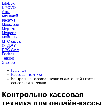
LiteBox
UROVO
Атол
Казначей
Касатка
Меркурий
Мертех
Мещера
МойPOS
МТС касса
ОФД.РУ
ПРО САМ
РосКат
Тензор
Эвотор
Главная
Кассовая техника
Контрольно кассовая техника для онлайн-кассы
сенсорная в Рязани
Контрольно кассовая
техника для онлайн-кассы