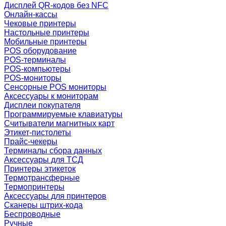
Дисплей QR-кодов без NFC
Онлайн-кассы
Чековые принтеры
Настольные принтеры
Мобильные принтеры
POS оборудование
POS-терминалы
POS-компьютеры
POS-мониторы
Сенсорные POS мониторы
Аксессуары к мониторам
Дисплеи покупателя
Программируемые клавиатуры
Считыватели магнитных карт
Этикет-пистолеты
Прайс-чекеры
Терминалы сбора данных
Аксессуары для ТСД
Принтеры этикеток
Термотрансферные
Термопринтеры
Аксессуары для принтеров
Сканеры штрих-кода
Беспроводные
Ручные