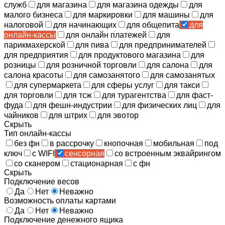
служб
для магазина
для магазина одежды
для
малого бизнеса
для маркировки
для машины
для
налоговой
для начинающих
для общепита
для
онлайн-кассы
для онлайн платежей
для
парикмахерской
для пива
для предпринимателей
для предприятия
для продуктового магазина
для
розницы
для розничной торговли
для салона
для
салона красоты
для самозанятого
для самозанятых
для супермаркета
для сферы услуг
для такси
для торговли
для тсж
для турагентства
для фаст-
фуда
для фешн-индустрии
для физических лиц
для
чайников
для штрих
для эвотор
Скрыть
Тип онлайн-кассы
без фн
в рассрочку
кнопочная
мобильная
под
ключ
с WIFI
сенсорная
со встроенным эквайрингом
со сканером
стационарная
с фн
Скрыть
Подключение весов
Да
Нет
Неважно
Возможность оплаты картами
Да
Нет
Неважно
Подключение денежного ящика