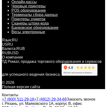
Онлайн-кассы
Чековые принтеры
POS оборудование
Терминалы сбора данных
Принтеры этикеток
Сканеры штрих-кода
Банковское оборудование
Весы электронные
Язык:
RU
US
RU
Валюта:
RUB
RUB
USD
О компании
ТД Роккат, продажа торгового оборудования и сервисов
для успешного ведения бизнеса.
© 2026
Полная версия сайта
Контакты
+7 (800) 511-29-18
+7 (4912) 29-34-69
Заказать звонок
г. Рязань, ул. Маяковского 1А, корпус B, офис