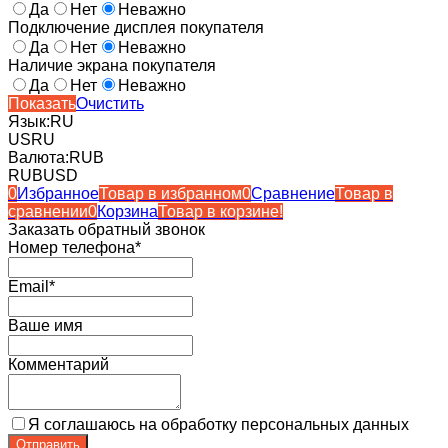
Да
Нет
Неважно
Подключение дисплея покупателя
Да
Нет
Неважно
Наличие экрана покупателя
Да
Нет
Неважно
Показать
Очистить
Язык:
RU
US
RU
Валюта:
RUB
RUB
USD
0
Избранное
Товар в избранном
0
Сравнение
Товар в
сравнении
0
Корзина
Товар в корзине!
Заказать обратный звонок
Номер телефона*
Email*
Ваше имя
Комментарий
Я соглашаюсь на обработку персональных данных