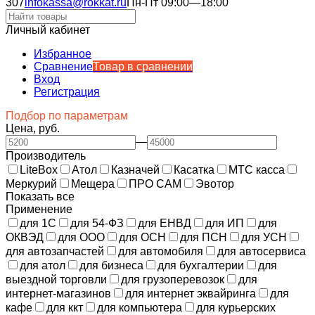
307
infokassa@rokkat.ru
Пн-Пт 09:00—18:00
Личный кабинет
Избранное
Сравнение
Товар в сравнении
Вход
Регистрация
Подбор по параметрам
Цена, руб.
—
Производитель
LiteBox
Атол
Казначей
Касатка
МТС касса
Меркурий
Мещера
ПРО САМ
Эвотор
Показать все
Применение
для 1С
для 54-ФЗ
для ЕНВД
для ИП
для
ОКВЭД
для ООО
для ОСН
для ПСН
для УСН
для автозапчастей
для автомобиля
для автосервиса
для атол
для бизнеса
для бухгалтерии
для
выездной торговли
для грузоперевозок
для
интернет-магазинов
для интернет эквайринга
для
кафе
для ккт
для компьютера
для курьерских