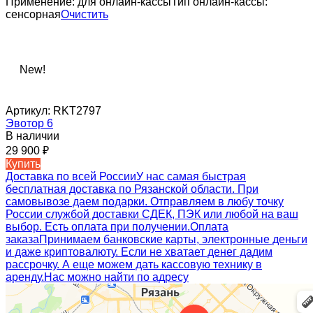
Применение:
для онлайн-кассы
Тип онлайн-кассы:
сенсорная
Очистить
New!
Артикул:
RKT2797
Эвотор 6
В наличии
29 900
₽
Купить
Доставка по всей России
У нас самая быстрая
бесплатная доставка по Рязанской области. При
самовывозе даем подарки. Отправляем в любу точку
России службой доставки СДЕК, ПЭК или любой на ваш
выбор. Есть оплата при получении.
Оплата
заказа
Принимаем банковские карты, электронные деньги
и даже криптовалюту. Если не хватает денег дадим
рассрочку. А еще можем дать кассовую технику в
аренду.
Нас можно найти по адресу