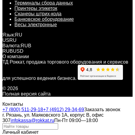
Терминалы сбора данных
Принтеры этикеток
Сканеры штрих-кода
Банковское оборудование
Весы электронные
Язык:
RU
US
RU
Валюта:
RUB
RUB
USD
О компании
ТД Роккат, продажа торгового оборудования и сервисов
для успешного ведения бизнеса.
© 2026
Полная версия сайта
Контакты
+7 (800) 511-29-18
+7 (4912) 29-34-69
Заказать звонок
г. Рязань, ул. Маяковского 1А, корпус B, офис
307
infokassa@rokkat.ru
Пн-Пт 09:00—18:00
Личный кабинет