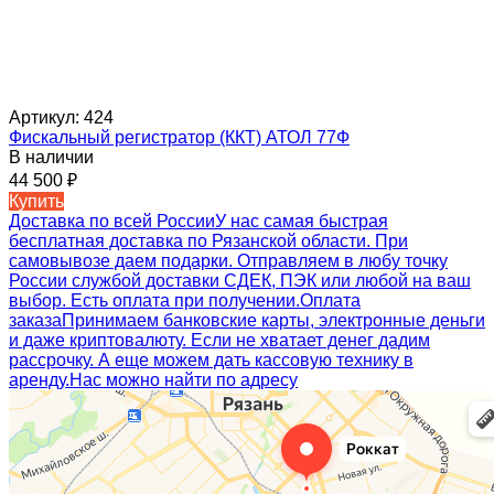
Артикул:
424
Фискальный регистратор (ККТ) АТОЛ 77Ф
В наличии
44 500
₽
Купить
Доставка по всей России
У нас самая быстрая
бесплатная доставка по Рязанской области. При
самовывозе даем подарки. Отправляем в любу точку
России службой доставки СДЕК, ПЭК или любой на ваш
выбор. Есть оплата при получении.
Оплата
заказа
Принимаем банковские карты, электронные деньги
и даже криптовалюту. Если не хватает денег дадим
рассрочку. А еще можем дать кассовую технику в
аренду.
Нас можно найти по адресу