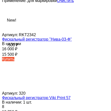
Применение:
для маркировки
Очистить
New!
Артикул:
RKT2342
Фискальный регистратор "Нива-03-Ф"
В наличии
-500
₽
16 000
₽
15 500
₽
Купить
Артикул:
320
Фискальный регистратор Viki Print 57
В наличии: 1 шт.
8