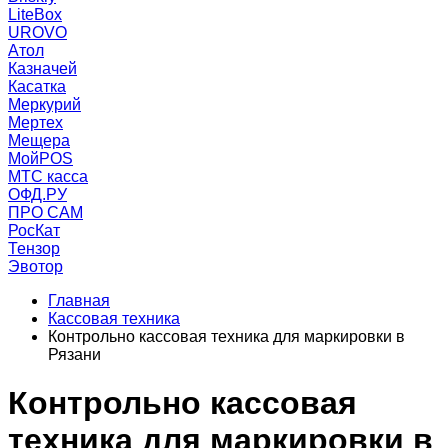
LiteBox
UROVO
Атол
Казначей
Касатка
Меркурий
Мертех
Мещера
МойPOS
МТС касса
ОФД.РУ
ПРО САМ
РосКат
Тензор
Эвотор
Главная
Кассовая техника
Контрольно кассовая техника для маркировки в
Рязани
Контрольно кассовая
техника для маркировки в