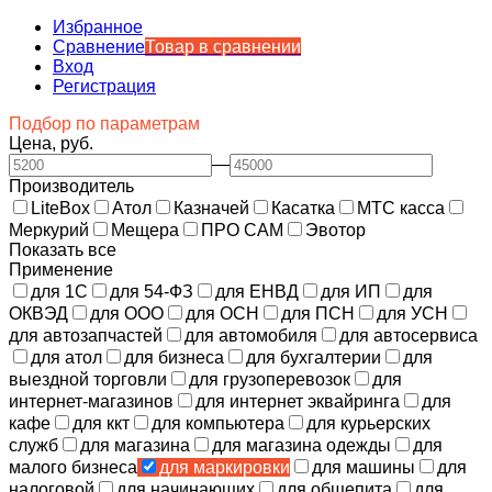
Избранное
Сравнение
Товар в сравнении
Вход
Регистрация
Подбор по параметрам
Цена, руб.
—
Производитель
LiteBox
Атол
Казначей
Касатка
МТС касса
Меркурий
Мещера
ПРО САМ
Эвотор
Показать все
Применение
для 1С
для 54-ФЗ
для ЕНВД
для ИП
для
ОКВЭД
для ООО
для ОСН
для ПСН
для УСН
для автозапчастей
для автомобиля
для автосервиса
для атол
для бизнеса
для бухгалтерии
для
выездной торговли
для грузоперевозок
для
интернет-магазинов
для интернет эквайринга
для
кафе
для ккт
для компьютера
для курьерских
служб
для магазина
для магазина одежды
для
малого бизнеса
для маркировки
для машины
для
налоговой
для начинающих
для общепита
для