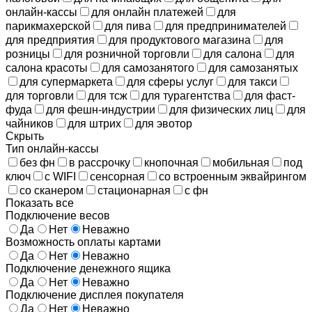
онлайн-кассы
для онлайн платежей
для
парикмахерской
для пива
для предпринимателей
для предприятия
для продуктового магазина
для
розницы
для розничной торговли
для салона
для
салона красоты
для самозанятого
для самозанятых
для супермаркета
для сферы услуг
для такси
для торговли
для тсж
для турагентства
для фаст-
фуда
для фешн-индустрии
для физических лиц
для
чайников
для штрих
для эвотор
Скрыть
Тип онлайн-кассы
без фн
в рассрочку
кнопочная
мобильная
под
ключ
с WIFI
сенсорная
со встроенным эквайрингом
со сканером
стационарная
с фн
Показать все
Подключение весов
Да
Нет
Неважно
Возможность оплаты картами
Да
Нет
Неважно
Подключение денежного ящика
Да
Нет
Неважно
Подключение дисплея покупателя
Да
Нет
Неважно