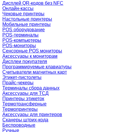
Дисплей QR-кодов без NFC
Онлайн-кассы
Чековые принтеры
Настольные принтеры
Мобильные принтеры
POS оборудование
POS-терминалы
POS-компьютеры
POS-мониторы
Сенсорные POS мониторы
Аксессуары к мониторам
Дисплеи покупателя
Программируемые клавиатуры
Считыватели магнитных карт
Этикет-пистолеты
Прайс-чекеры
Терминалы сбора данных
Аксессуары для ТСД
Принтеры этикеток
Термотрансферные
Термопринтеры
Аксессуары для принтеров
Сканеры штрих-кода
Беспроводные
Ручные