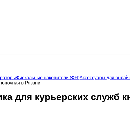
траторы
Фискальные накопители (ФН)
Аксессуары для онлайн
кнопочная в Рязани
ика для курьерских служб к