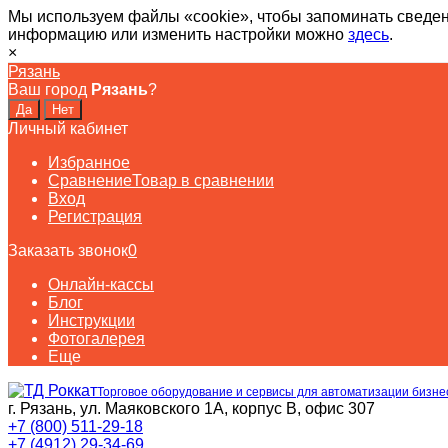
Мы используем файлы «cookie», чтобы запоминать сведен
информацию или изменить настройки можно
здесь
.
×
Рязань
Ваш город
Рязань
?
Личный кабинет
Избранное
Сравнение
Товар в сравнении
Вход
Регистрация
Заказать звонок
0
Онлайн-кассы
Блог
Инструкции
Фотогалерея
Еще
Торговое оборудование и сервисы для автоматизации бизне
г. Рязань, ул. Маяковского 1А, корпус B, офис 307
+7 (800) 511-29-18
+7 (4912) 29-34-69