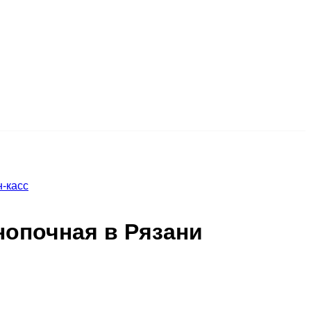
-касс
нопочная в Рязани