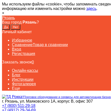
Мы используем файлы «cookie», чтобы запоминать сведен
информацию или изменить настройки можно
здесь
.
×
Рязань
Ваш город
Рязань
?
Личный кабинет
Избранное
Сравнение
Товар в сравнении
Вход
Регистрация
Заказать звонок
0
Онлайн-кассы
Блог
Инструкции
Фотогалерея
Еще
Торговое оборудование и сервисы для автоматизации бизне
г. Рязань, ул. Маяковского 1А, корпус B, офис 307
+7 (800) 511-29-18
+7 (4912) 29-34-69