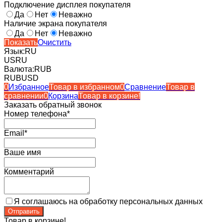
Подключение дисплея покупателя
Да
Нет
Неважно
Наличие экрана покупателя
Да
Нет
Неважно
Показать
Очистить
Язык:
RU
US
RU
Валюта:
RUB
RUB
USD
0
Избранное
Товар в избранном
0
Сравнение
Товар в
сравнении
0
Корзина
Товар в корзине!
Заказать обратный звонок
Номер телефона*
Email*
Ваше имя
Комментарий
Я соглашаюсь на обработку персональных данных
Товар в корзине!