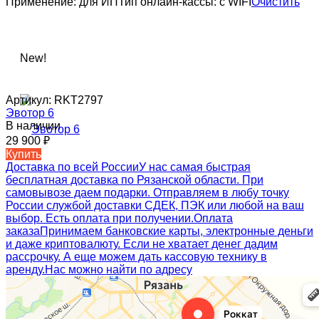
Применение:
для ИП
Тип онлайн-кассы:
с WIFI
Очистить
New!
Артикул:
RKT2797
Эвотор 6
В наличии
29 900
₽
Купить
Доставка по всей России
У нас самая быстрая
бесплатная доставка по Рязанской области. При
самовывозе даем подарки. Отправляем в любу точку
России службой доставки СДЕК, ПЭК или любой на ваш
выбор. Есть оплата при получении.
Оплата
заказа
Принимаем банковские карты, электронные деньги
и даже криптовалюту. Если не хватает денег дадим
рассрочку. А еще можем дать кассовую технику в
аренду.
Нас можно найти по адресу