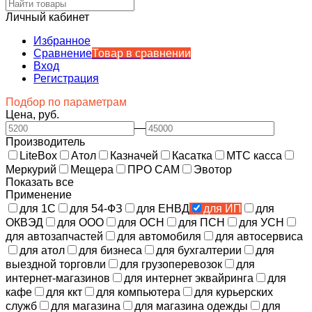
Личный кабинет
Избранное
Сравнение
Товар в сравнении
Вход
Регистрация
Подбор по параметрам
Цена, руб.
—
Производитель
LiteBox
Атол
Казначей
Касатка
МТС касса
Меркурий
Мещера
ПРО САМ
Эвотор
Показать все
Применение
для 1С
для 54-ФЗ
для ЕНВД
для ИП
для
ОКВЭД
для ООО
для ОСН
для ПСН
для УСН
для автозапчастей
для автомобиля
для автосервиса
для атол
для бизнеса
для бухгалтерии
для
выездной торговли
для грузоперевозок
для
интернет-магазинов
для интернет эквайринга
для
кафе
для ккт
для компьютера
для курьерских
служб
для магазина
для магазина одежды
для