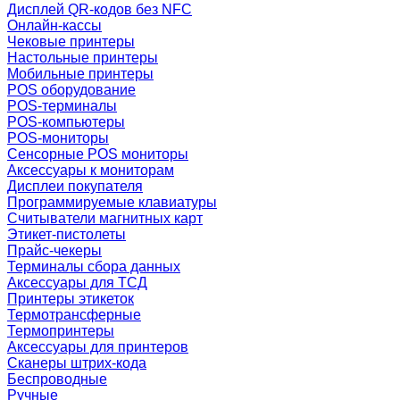
Дисплей QR-кодов без NFC
Онлайн-кассы
Чековые принтеры
Настольные принтеры
Мобильные принтеры
POS оборудование
POS-терминалы
POS-компьютеры
POS-мониторы
Сенсорные POS мониторы
Аксессуары к мониторам
Дисплеи покупателя
Программируемые клавиатуры
Считыватели магнитных карт
Этикет-пистолеты
Прайс-чекеры
Терминалы сбора данных
Аксессуары для ТСД
Принтеры этикеток
Термотрансферные
Термопринтеры
Аксессуары для принтеров
Сканеры штрих-кода
Беспроводные
Ручные