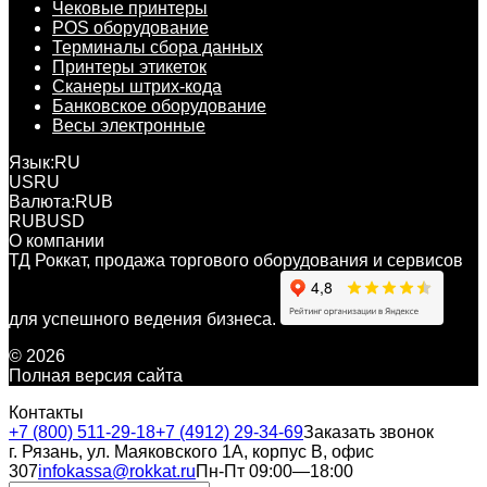
Чековые принтеры
POS оборудование
Терминалы сбора данных
Принтеры этикеток
Сканеры штрих-кода
Банковское оборудование
Весы электронные
Язык:
RU
US
RU
Валюта:
RUB
RUB
USD
О компании
ТД Роккат, продажа торгового оборудования и сервисов
для успешного ведения бизнеса.
© 2026
Полная версия сайта
Контакты
+7 (800) 511-29-18
+7 (4912) 29-34-69
Заказать звонок
г. Рязань, ул. Маяковского 1А, корпус B, офис
307
infokassa@rokkat.ru
Пн-Пт 09:00—18:00