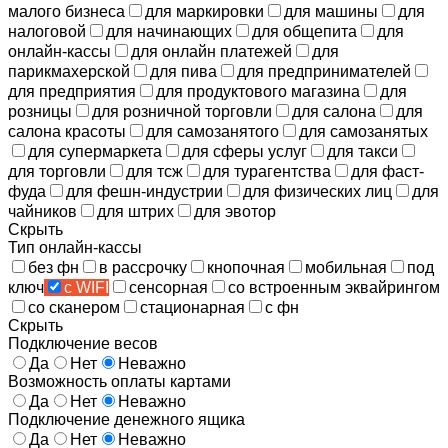
малого бизнеса
для маркировки
для машины
для
налоговой
для начинающих
для общепита
для
онлайн-кассы
для онлайн платежей
для
парикмахерской
для пива
для предпринимателей
для предприятия
для продуктового магазина
для
розницы
для розничной торговли
для салона
для
салона красоты
для самозанятого
для самозанятых
для супермаркета
для сферы услуг
для такси
для торговли
для тсж
для турагентства
для фаст-
фуда
для фешн-индустрии
для физических лиц
для
чайников
для штрих
для эвотор
Скрыть
Тип онлайн-кассы
без фн
в рассрочку
кнопочная
мобильная
под
ключ
с WIFI
сенсорная
со встроенным эквайрингом
со сканером
стационарная
с фн
Скрыть
Подключение весов
Да
Нет
Неважно
Возможность оплаты картами
Да
Нет
Неважно
Подключение денежного ящика
Да
Нет
Неважно