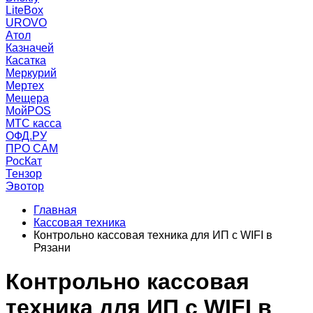
LiteBox
UROVO
Атол
Казначей
Касатка
Меркурий
Мертех
Мещера
МойPOS
МТС касса
ОФД.РУ
ПРО САМ
РосКат
Тензор
Эвотор
Главная
Кассовая техника
Контрольно кассовая техника для ИП с WIFI в
Рязани
Контрольно кассовая
техника для ИП с WIFI в