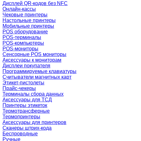
Дисплей QR-кодов без NFC
Онлайн-кассы
Чековые принтеры
Настольные принтеры
Мобильные принтеры
POS оборудование
POS-терминалы
POS-компьютеры
POS-мониторы
Сенсорные POS мониторы
Аксессуары к мониторам
Дисплеи покупателя
Программируемые клавиатуры
Считыватели магнитных карт
Этикет-пистолеты
Прайс-чекеры
Терминалы сбора данных
Аксессуары для ТСД
Принтеры этикеток
Термотрансферные
Термопринтеры
Аксессуары для принтеров
Сканеры штрих-кода
Беспроводные
Ручные