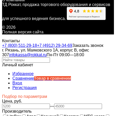
ТД Роккат, продажа торгового оборудования и сервисов
для успешного ведения бизнеса.
© 2026
Полная версия сайта
Контакты
+7 (800) 511-29-18
+7 (4912) 29-34-69
Заказать звонок
г. Рязань, ул. Маяковского 1А, корпус B, офис
307
infokassa@rokkat.ru
Пн-Пт 09:00—18:00
Личный кабинет
Избранное
Сравнение
Товар в сравнении
Вход
Регистрация
Подбор по параметрам
Цена, руб.
—
Производитель