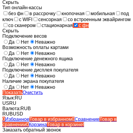
Скрыть
Тип онлайн-кассы
без фн
в рассрочку
кнопочная
мобильная
под
ключ
с WIFI
сенсорная
со встроенным эквайрингом
со сканером
стационарная
с фн
Скрыть
Подключение весов
Да
Нет
Неважно
Возможность оплаты картами
Да
Нет
Неважно
Подключение денежного ящика
Да
Нет
Неважно
Подключение дисплея покупателя
Да
Нет
Неважно
Наличие экрана покупателя
Да
Нет
Неважно
Показать
Очистить
Язык:
RU
US
RU
Валюта:
RUB
RUB
USD
0
Избранное
Товар в избранном
0
Сравнение
Товар в
сравнении
0
Корзина
Товар в корзине!
Заказать обратный звонок