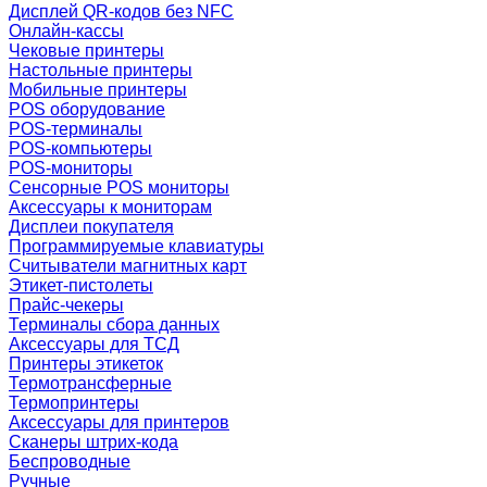
Дисплей QR-кодов без NFC
Онлайн-кассы
Чековые принтеры
Настольные принтеры
Мобильные принтеры
POS оборудование
POS-терминалы
POS-компьютеры
POS-мониторы
Сенсорные POS мониторы
Аксессуары к мониторам
Дисплеи покупателя
Программируемые клавиатуры
Считыватели магнитных карт
Этикет-пистолеты
Прайс-чекеры
Терминалы сбора данных
Аксессуары для ТСД
Принтеры этикеток
Термотрансферные
Термопринтеры
Аксессуары для принтеров
Сканеры штрих-кода
Беспроводные
Ручные