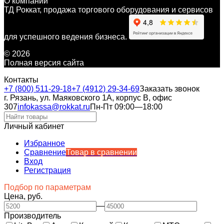
О компании
ТД Роккат, продажа торгового оборудования и сервисов
для успешного ведения бизнеса.
© 2026
Полная версия сайта
Контакты
+7 (800) 511-29-18
+7 (4912) 29-34-69
Заказать звонок
г. Рязань, ул. Маяковского 1А, корпус B, офис
307
infokassa@rokkat.ru
Пн-Пт 09:00—18:00
Личный кабинет
Избранное
Сравнение
Товар в сравнении
Вход
Регистрация
Подбор по параметрам
Цена, руб.
—
Производитель