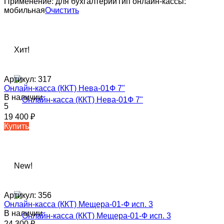
Применение:
для бухгалтерии
Тип онлайн-кассы:
мобильная
Очистить
Хит!
Артикул:
317
Онлайн-касса (ККТ) Нева-01Ф 7"
В наличии
5
19 400
₽
Купить
New!
Артикул:
356
Онлайн-касса (ККТ) Мещера-01-Ф исп. 3
В наличии
24 300
₽