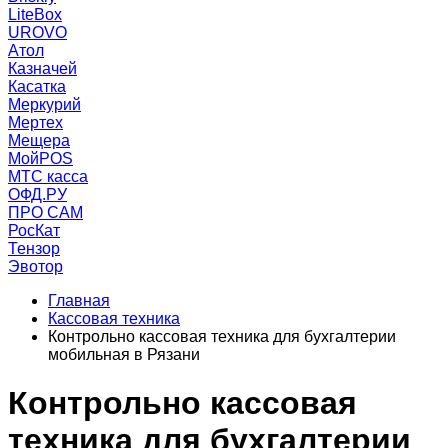
LiteBox
UROVO
Атол
Казначей
Касатка
Меркурий
Мертех
Мещера
МойPOS
МТС касса
ОФД.РУ
ПРО САМ
РосКат
Тензор
Эвотор
Главная
Кассовая техника
Контрольно кассовая техника для бухгалтерии
мобильная в Рязани
Контрольно кассовая
техника для бухгалтерии