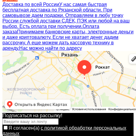
Доставка по всей России
У нас самая быстрая
бесплатная доставка по Рязанской области. При
самовывозе даем подарки. Отправляем в любу точку
России службой доставки СДЕК, ПЭК или любой на ваш
выбор. Есть оплата при получении.
Оплата
заказа
Принимаем банковские карты, электронные деньги
и даже криптовалюту. Если не хватает денег дадим
рассрочку. А еще можем дать кассовую технику в
аренду.
Нас можно найти по адресу
Подписаться на рассылкy!
Я согласен(a)
с политикой обработки персональных
данных