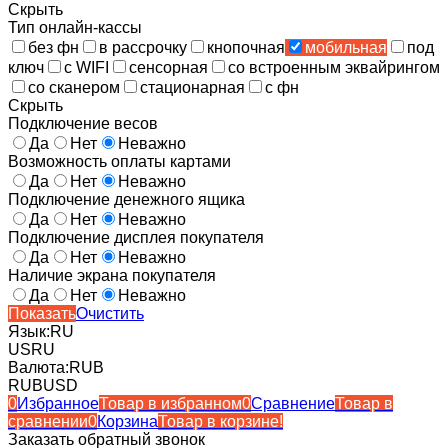
Скрыть
Тип онлайн-кассы
без фн
в рассрочку
кнопочная
мобильная
под
ключ
с WIFI
сенсорная
со встроенным эквайрингом
со сканером
стационарная
с фн
Скрыть
Подключение весов
Да
Нет
Неважно
Возможность оплаты картами
Да
Нет
Неважно
Подключение денежного ящика
Да
Нет
Неважно
Подключение дисплея покупателя
Да
Нет
Неважно
Наличие экрана покупателя
Да
Нет
Неважно
Показать
Очистить
Язык:
RU
US
RU
Валюта:
RUB
RUB
USD
0
Избранное
Товар в избранном
0
Сравнение
Товар в
сравнении
0
Корзина
Товар в корзине!
Заказать обратный звонок