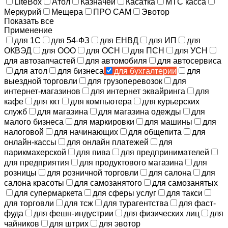
LiteBox
Атол
Казначей
Касатка
МТС касса
Меркурий
Мещера
ПРО САМ
Эвотор
Показать все
Применение
для 1С
для 54-ФЗ
для ЕНВД
для ИП
для
ОКВЭД
для ООО
для ОСН
для ПСН
для УСН
для автозапчастей
для автомобиля
для автосервиса
для атол
для бизнеса
для бухгалтерии
для
выездной торговли
для грузоперевозок
для
интернет-магазинов
для интернет эквайринга
для
кафе
для ккт
для компьютера
для курьерских
служб
для магазина
для магазина одежды
для
малого бизнеса
для маркировки
для машины
для
налоговой
для начинающих
для общепита
для
онлайн-кассы
для онлайн платежей
для
парикмахерской
для пива
для предпринимателей
для предприятия
для продуктового магазина
для
розницы
для розничной торговли
для салона
для
салона красоты
для самозанятого
для самозанятых
для супермаркета
для сферы услуг
для такси
для торговли
для тсж
для турагентства
для фаст-
фуда
для фешн-индустрии
для физических лиц
для
чайников
для штрих
для эвотор